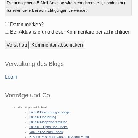
Antwort
Die angegebene E-Mail-Adresse wird nicht dargestellt, sondern nur
zu
für eventuelle Benachrichtigungen verwendet.
Formular-
Daten merken?
Optionen
Bei Aktualisierung dieser Kommentare benachrichtigen
Seitenleiste
Verwaltung des Blogs
Login
Vorträge und Co.
Vorträge und Artikel
LaTeX-Bewerbungsvorlage
LaTeX-Einführung
LaTeX-Magazinerstellung
LaTeX – Tipps und Tricks
Von LaTeX zum Ebook
E-Book-Erstellung aus LaTeX und HTML