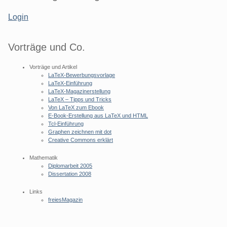
Login
Vorträge und Co.
Vorträge und Artikel
LaTeX-Bewerbungsvorlage
LaTeX-Einführung
LaTeX-Magazinerstellung
LaTeX – Tipps und Tricks
Von LaTeX zum Ebook
E-Book-Erstellung aus LaTeX und HTML
Tcl-Einführung
Graphen zeichnen mit dot
Creative Commons erklärt
Mathematik
Diplomarbeit 2005
Dissertation 2008
Links
freiesMagazin