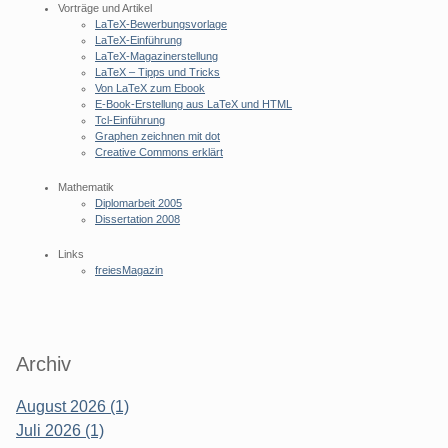
Vorträge und Artikel
LaTeX-Bewerbungsvorlage
LaTeX-Einführung
LaTeX-Magazinerstellung
LaTeX – Tipps und Tricks
Von LaTeX zum Ebook
E-Book-Erstellung aus LaTeX und HTML
Tcl-Einführung
Graphen zeichnen mit dot
Creative Commons erklärt
Mathematik
Diplomarbeit 2005
Dissertation 2008
Links
freiesMagazin
Archiv
August 2026 (1)
Juli 2026 (1)