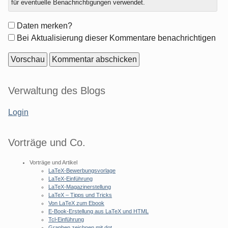
für eventuelle Benachrichtigungen verwendet.
Formular-
Daten merken?
Optionen
Bei Aktualisierung dieser Kommentare benachrichtigen
Seitenleiste
Verwaltung des Blogs
Login
Vorträge und Co.
Vorträge und Artikel
LaTeX-Bewerbungsvorlage
LaTeX-Einführung
LaTeX-Magazinerstellung
LaTeX – Tipps und Tricks
Von LaTeX zum Ebook
E-Book-Erstellung aus LaTeX und HTML
Tcl-Einführung
Graphen zeichnen mit dot