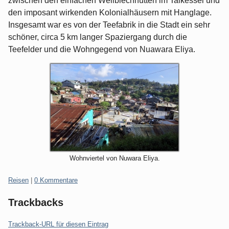
zwischen den einfachen Wellblechhütten im Talkessel und
den imposant wirkenden Kolonialhäusern mit Hanglage.
Insgesamt war es von der Teefabrik in die Stadt ein sehr
schöner, circa 5 km langer Spaziergang durch die
Teefelder und die Wohngegend von Nuawara Eliya.
Wohnviertel von Nuwara Eliya.
Kategorien:
Reisen
|
0 Kommentare
Trackbacks
Trackback-URL für diesen Eintrag