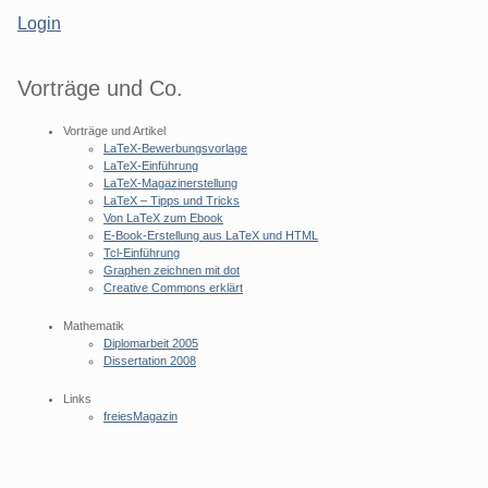
Login
Vorträge und Co.
Vorträge und Artikel
LaTeX-Bewerbungsvorlage
LaTeX-Einführung
LaTeX-Magazinerstellung
LaTeX – Tipps und Tricks
Von LaTeX zum Ebook
E-Book-Erstellung aus LaTeX und HTML
Tcl-Einführung
Graphen zeichnen mit dot
Creative Commons erklärt
Mathematik
Diplomarbeit 2005
Dissertation 2008
Links
freiesMagazin