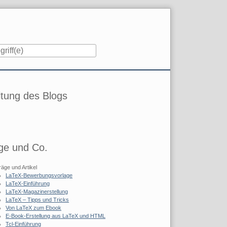
iste
tung des Blogs
ge und Co.
räge und Artikel
LaTeX-Bewerbungsvorlage
LaTeX-Einführung
LaTeX-Magazinerstellung
LaTeX – Tipps und Tricks
Von LaTeX zum Ebook
E-Book-Erstellung aus LaTeX und HTML
Tcl-Einführung