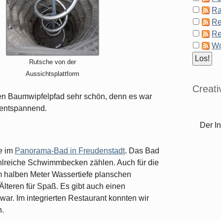
Ra
Re
Re
Wo
Rutsche von der
Aussichtsplattform
Creat
den Baumwipfelpfad sehr schön, denn es war
d entspannend.
Der In
se im
Panorama-Bad in Freudenstadt
. Das Bad
hlreiche Schwimmbecken zählen. Auch für die
em halben Meter Wassertiefe planschen
lteren für Spaß. Es gibt auch einen
war. Im integrierten Restaurant konnten wir
n.