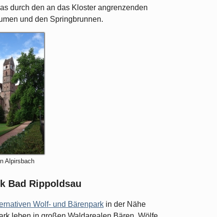
was durch den an das Kloster angrenzenden
lumen und den Springbrunnen.
in Alpirsbach
rk Bad Rippoldsau
ternativen Wolf- und Bärenpark
in der Nähe
rk leben in großen Waldarealen Bären, Wölfe