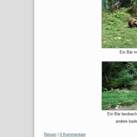
Ein Bär mi
Ein Bär beobacht
andere bade
Kategorien:
Reisen
|
0 Kommentare