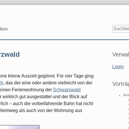
dere
Seitenle
rzwald
Verwal
Login
ne kleine Auszeit gegönnt. Für vier Tage ging
ch
, das der eine oder andere vielleicht von der
Vorträ
 kleinen Ferienwohnung der
Schwarzwald
Vort
rklich gut ausgestattet und der Blick auf
ich – auch die vorbeifahrende Bahn hat nicht
d Heimweg als auch von der Wohnung aus