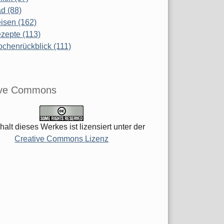
d (88)
isen (162)
zepte (113)
chenrückblick (111)
ive Commons
halt dieses Werkes ist lizensiert unter der
Creative Commons Lizenz