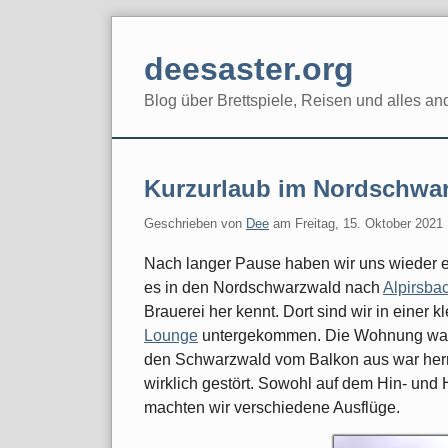
Skip
to
deesaster.org
content
Blog über Brettspiele, Reisen und alles an
Kurzurlaub im Nordschwa
Geschrieben von
Dee
am
Freitag, 15. Oktober 2021
Nach langer Pause haben wir uns wieder ei
es in den Nordschwarzwald nach
Alpirsba
Brauerei her kennt. Dort sind wir in einer
Lounge
untergekommen. Die Wohnung war wi
den Schwarzwald vom Balkon aus war herrl
wirklich gestört. Sowohl auf dem Hin- un
machten wir verschiedene Ausflüge.