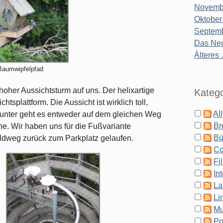
Novembe
Oktober
Septemb
Das Neu
Älteres .
Baumwipfelpfad
her Aussichtsturm auf uns. Der helixartige
Katego
tsplattform. Die Aussicht ist wirklich toll,
Al
Runter geht es entweder auf dem gleichen Weg
Br
he. Wir haben uns für die Fußvariante
Bü
ldweg zurück zum Parkplatz gelaufen.
Co
Fi
In
La
Li
Mu
Po