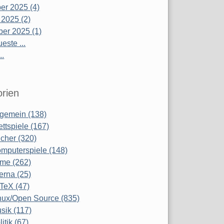
r 2025 (4)
 2025 (2)
er 2025 (1)
este ...
..
rien
lgemein (138)
ettspiele (167)
cher (320)
mputerspiele (148)
lme (262)
terna (25)
TeX (47)
nux/Open Source (835)
sik (117)
litik (67)