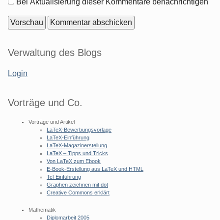
Optionen
Bei Aktualisierung dieser Kommentare benachrichtigen
Seitenleiste
Verwaltung des Blogs
Login
Vorträge und Co.
Vorträge und Artikel
LaTeX-Bewerbungsvorlage
LaTeX-Einführung
LaTeX-Magazinerstellung
LaTeX – Tipps und Tricks
Von LaTeX zum Ebook
E-Book-Erstellung aus LaTeX und HTML
Tcl-Einführung
Graphen zeichnen mit dot
Creative Commons erklärt
Mathematik
Diplomarbeit 2005