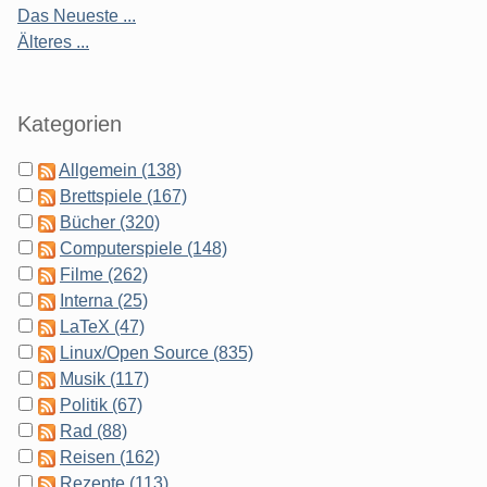
Das Neueste ...
Älteres ...
Kategorien
Allgemein (138)
Brettspiele (167)
Bücher (320)
Computerspiele (148)
Filme (262)
Interna (25)
LaTeX (47)
Linux/Open Source (835)
Musik (117)
Politik (67)
Rad (88)
Reisen (162)
Rezepte (113)