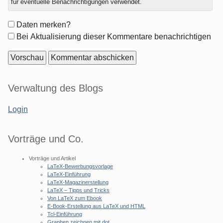
für eventuelle Benachrichtigungen verwendet.
Formular-
Daten merken?
Optionen
Bei Aktualisierung dieser Kommentare benachrichtigen
Seitenleiste
Verwaltung des Blogs
Login
Vorträge und Co.
Vorträge und Artikel
LaTeX-Bewerbungsvorlage
LaTeX-Einführung
LaTeX-Magazinerstellung
LaTeX – Tipps und Tricks
Von LaTeX zum Ebook
E-Book-Erstellung aus LaTeX und HTML
Tcl-Einführung
Graphen zeichnen mit dot