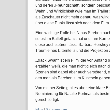
und deren „Freundschaft“, sondern beschäf
Wahn und Wirklichkeit (wie man im Traile
als Zuschauer nicht mehr genau, was wirkl
über diese Punkt lässt sich nach dem Film 
Eine wichtige Rolle bei Ninas Streben nach 
selbst im Ballett getanzt hat und ihre Karri
diese auch spüren lässt. Barbara Hershey m
Traum eines Elternteils und die Projektion 
„Black Swan“ ist ein Film, der von Anfang
erzählen weiß, die man nicht gleich nach 
Szenen sind dabei aber auch verstörend, es
den man als Pärchen zum Kuscheln gehen 
Von meiner Seite gibt es aber eine klare E
Nominierung für Natalie Portman als beste 
gerechtfertigt.
Kategorien:
Filme
|
0 Kommentare