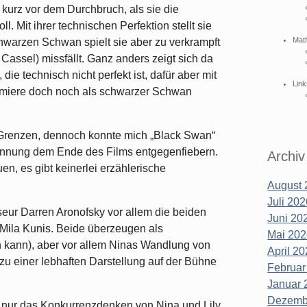
 kurz vor dem Durchbruch, als sie die
 Mit ihrer technischen Perfektion stellt sie
Mat
warzen Schwan spielt sie aber zu verkrampft
assel) missfällt. Ganz anders zeigt sich da
die technisch nicht perfekt ist, dafür aber mit
Link
remiere doch noch als schwarzer Schwan
in Grenzen, dennoch konnte mich „Black Swan“
annung dem Ende des Films entgegenfiebern.
Archiv
en, es gibt keinerlei erzählerische
August 
Juli 202
seur Darren Aronofsky vor allem die beiden
Juni 202
 Mila Kunis. Beide überzeugen als
Mai 202
en kann), aber vor allem Ninas Wandlung von
April 20
zu einer lebhaften Darstellung auf der Bühne
Februar
Januar 
Dezembe
t nur das Konkurrenzdenken von Nina und Lily