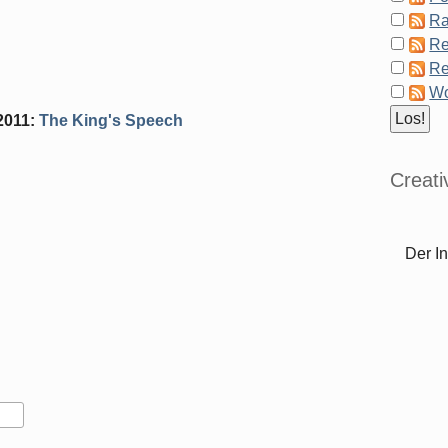
Ra
Re
Re
Wo
2011
:
The King's Speech
Creat
Der In