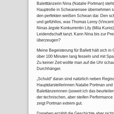
Baletttänzerin Nina (Natalie Portman) steht
Hauptrolle in Schwanensee übernehmen soll.
den perfekten weißen Schwan dar. Den sch
und gefühllos, was Thomas Leroy (Vincent C
Ninas ärgste Konkurrentin Lily (Mila Kunis), 
Leidendschaft tanzt. Kann Nina bis zur P
überzeugen?
Meine Begeisterung für Ballett hält sich 
über 100 Minuten lang fesseln und mit Sp
Zu keiner Zeit wollte man auf die Uhr schau
Durchhänger.
„Schuld“ daran sind natürlich neben Regis
Hauptdarstellerinnen Natalie Portman und
Balettänzerinnen (soweit ich das beurteil
der technischen, aber steifen Performance 
zeigt Portman extrem gut.
Daneben erzählt die Geschichte aber nich