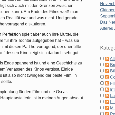
Novembe
tigt sich auch mit den Grenzen zwischen
Oktober
r sehen kann). Am Ende des Films weiß man
Septemb
ich Realität war und was nicht. Und gerade
Das Neu
hervorragend diskutieren.
Älteres .
Perfektion spielt aber auch ihre Mutter, die
ere für ihre Tochter aufgegeben hat – was sie
imt diesen Part hervorragend; der unerfüllte
Katego
auf dessen Kind zeigt sich dadurch sehr gut.
Al
 bis Ende spannend ist und eine Geschichte zu
Br
dem Verlassen des Kinos vergisst. Einige
Bü
 ist also nicht zwingend der beste Film, in
Co
sollte.
Fi
In
mpfehlung für den Film und die Oscar-
La
Hauptdarstellerin ist in meinen Augen absolut
Li
Mu
Po