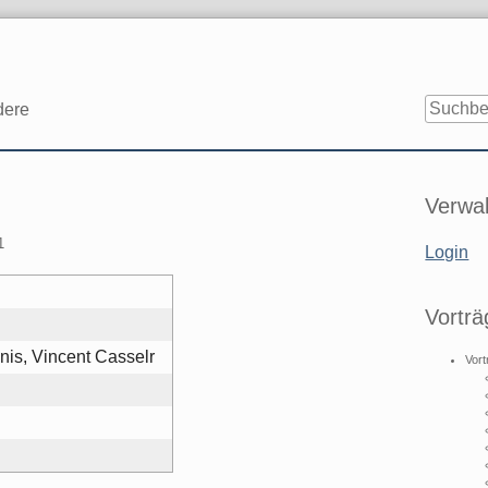
dere
Seitenle
Verwal
1
Login
Vorträ
nis, Vincent Casselr
Vort