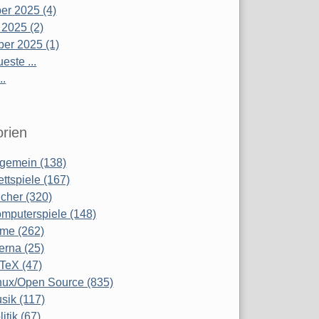
r 2025 (4)
 2025 (2)
er 2025 (1)
este ...
..
rien
lgemein (138)
ettspiele (167)
cher (320)
mputerspiele (148)
lme (262)
terna (25)
TeX (47)
nux/Open Source (835)
sik (117)
litik (67)