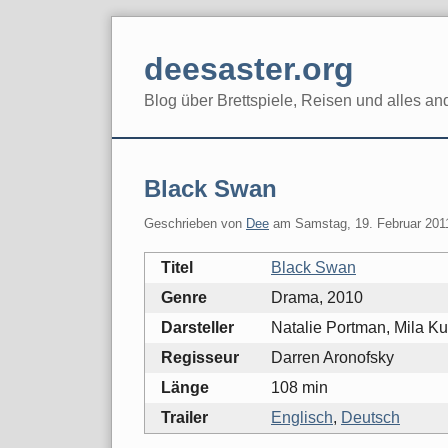
Skip
to
deesaster.org
content
Blog über Brettspiele, Reisen und alles an
Black Swan
Geschrieben von
Dee
am
Samstag, 19. Februar 201
Titel
Black Swan
Genre
Drama, 2010
Darsteller
Natalie Portman, Mila Ku
Regisseur
Darren Aronofsky
Länge
108 min
Trailer
Englisch
,
Deutsch