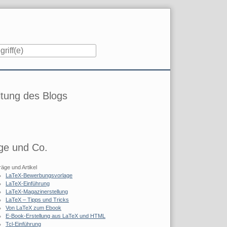
iste
tung des Blogs
ge und Co.
räge und Artikel
LaTeX-Bewerbungsvorlage
LaTeX-Einführung
LaTeX-Magazinerstellung
LaTeX – Tipps und Tricks
Von LaTeX zum Ebook
E-Book-Erstellung aus LaTeX und HTML
Tcl-Einführung