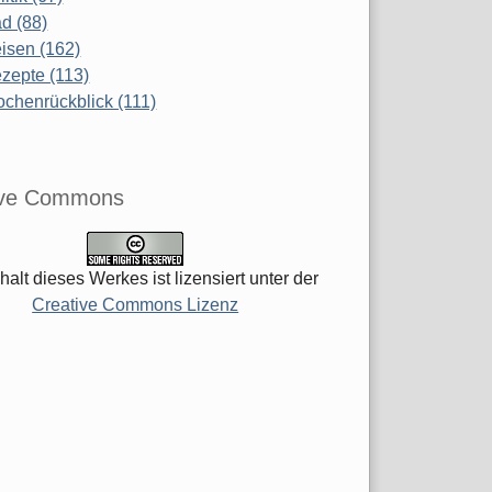
d (88)
isen (162)
zepte (113)
chenrückblick (111)
ive Commons
halt dieses Werkes ist lizensiert unter der
Creative Commons Lizenz