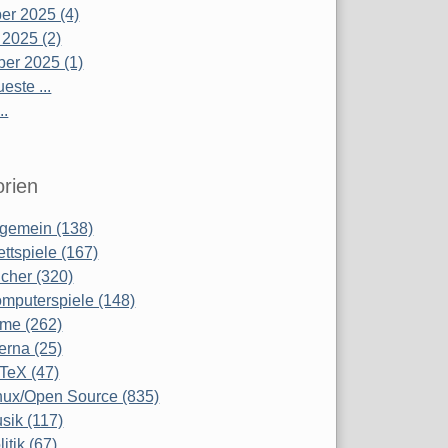
r 2025 (4)
 2025 (2)
er 2025 (1)
este ...
..
rien
lgemein (138)
ettspiele (167)
cher (320)
mputerspiele (148)
lme (262)
terna (25)
TeX (47)
nux/Open Source (835)
sik (117)
litik (67)