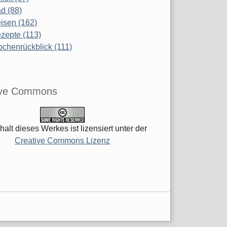
d (88)
isen (162)
zepte (113)
chenrückblick (111)
ive Commons
halt dieses Werkes ist lizensiert unter der
Creative Commons Lizenz