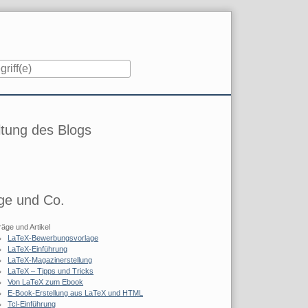
iste
tung des Blogs
ge und Co.
räge und Artikel
LaTeX-Bewerbungsvorlage
LaTeX-Einführung
LaTeX-Magazinerstellung
LaTeX – Tipps und Tricks
Von LaTeX zum Ebook
E-Book-Erstellung aus LaTeX und HTML
Tcl-Einführung