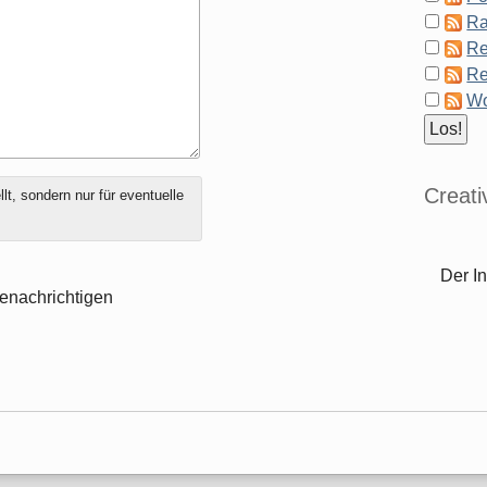
Ra
Re
Re
Wo
Creat
t, sondern nur für eventuelle
Der In
enachrichtigen