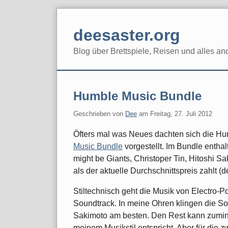
Skip
to
deesaster.org
content
Blog über Brettspiele, Reisen und alles an
Humble Music Bundle
Geschrieben von
Dee
am
Freitag, 27. Juli 2012
Öfters mal was Neues dachten sich die H
Music Bundle
vorgestellt. Im Bundle entha
might be Giants, Christoper Tin, Hitoshi S
als der aktuelle Durchschnittspreis zahlt (d
Stiltechnisch geht die Musik von Electro-P
Soundtrack. In meine Ohren klingen die S
Sakimoto am besten. Den Rest kann zuminde
meinem Musikstil entspricht. Aber für die z