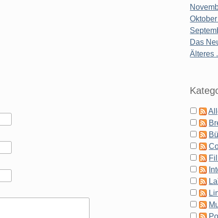
Novembe
Oktober
Septemb
Das Neu
Älteres .
Katego
Al
Br
Bü
Co
Fi
In
La
Li
Mu
Po