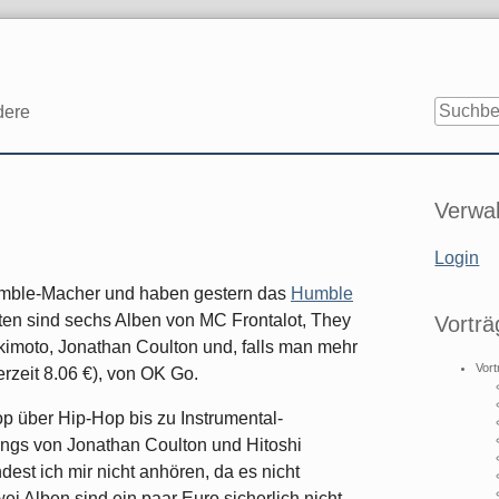
dere
Seitenle
Verwal
Login
umble-Macher und haben gestern das
Humble
lten sind sechs Alben von MC Frontalot, They
Vorträ
akimoto, Jonathan Coulton und, falls man mehr
Vort
erzeit 8.06 €), von OK Go.
op über Hip-Hop bis zu Instrumental-
ongs von Jonathan Coulton und Hitoshi
st ich mir nicht anhören, da es nicht
wei Alben sind ein paar Euro sicherlich nicht