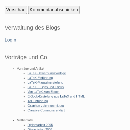
Seitenleiste
Verwaltung des Blogs
Login
Vorträge und Co.
Vorträge und Artikel
LaTeX-Bewerbungsvorlage
LaTeX-Einführung
LaTeX-Magazinerstellung
LaTeX – Tipps und Tricks
Von LaTeX zum Ebook
E-Book-Erstellung aus LaTeX und HTML
Tcl-Einführung
Graphen zeichnen mit dot
Creative Commons erklärt
Mathematik
Diplomarbeit 2005
Dissertation 2008