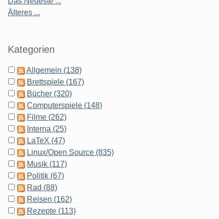
Das Neueste ...
Älteres ...
Kategorien
Allgemein (138)
Brettspiele (167)
Bücher (320)
Computerspiele (148)
Filme (262)
Interna (25)
LaTeX (47)
Linux/Open Source (835)
Musik (117)
Politik (67)
Rad (88)
Reisen (162)
Rezepte (113)