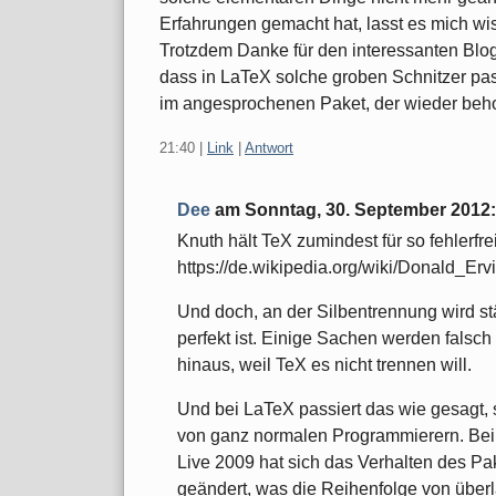
Erfahrungen gemacht hat, lasst es mich wis
Trotzdem Danke für den interessanten Bloge
dass in LaTeX solche groben Schnitzer passi
im angesprochenen Paket, der wieder beh
21:40
|
Link
|
Antwort
Dee
am
Sonntag, 30. September 2012
:
Knuth hält TeX zumindest für so fehlerfre
https://de.wikipedia.org/wiki/Donald_Erv
Und doch, an der Silbentrennung wird stän
perfekt ist. Einige Sachen werden falsch
hinaus, weil TeX es nicht trennen will.
Und bei LaTeX passiert das wie gesagt, 
von ganz normalen Programmierern. Bei
Live 2009 hat sich das Verhalten des Pake
geändert, was die Reihenfolge von über