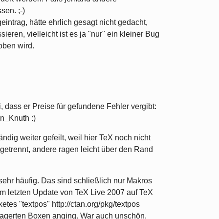
sen. ;-)
intrag, hätte ehrlich gesagt nicht gedacht,
eren, vielleicht ist es ja "nur" ein kleiner Bug
oben wird.
i, dass er Preise für gefundene Fehler vergibt:
in_Knuth :)
dig weiter gefeilt, weil hier TeX noch nicht
 getrennt, andere ragen leicht über den Rand
sehr häufig. Das sind schließlich nur Makros
m letzten Update von TeX Live 2007 auf TeX
tes "textpos" http://ctan.org/pkg/textpos
lagerten Boxen anging. War auch unschön.