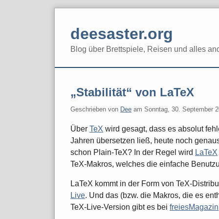
Skip
to
deesaster.org
content
Blog über Brettspiele, Reisen und alles an
„Stabilität“ von LaTeX
Geschrieben von
Dee
am
Sonntag, 30. September 
Über
TeX
wird gesagt, dass es absolut fehl
Jahren übersetzen ließ, heute noch genau
schon Plain-TeX? In der Regel wird
LaTeX
TeX-Makros, welches die einfache Benutzu
LaTeX kommt in der Form von TeX-Distribut
Live
. Und das (bzw. die Makros, die es enthä
TeX-Live-Version gibt es bei
freiesMagazin