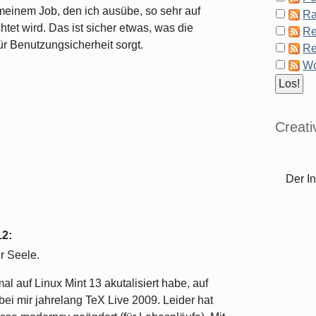
 meinem Job, den ich ausübe, so sehr auf
Ra
tet wird. Das ist sicher etwas, was die
Re
ür Benutzungsicherheit sorgt.
Re
Wo
Creat
Der In
12
:
er Seele.
l auf Linux Mint 13 akutalisiert habe, auf
bei mir jahrelang TeX Live 2009. Leider hat