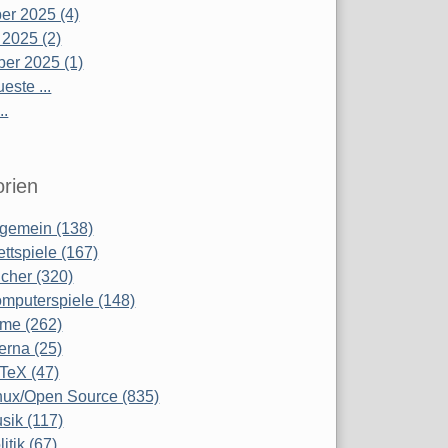
r 2025 (4)
 2025 (2)
er 2025 (1)
este ...
..
rien
lgemein (138)
ettspiele (167)
cher (320)
mputerspiele (148)
lme (262)
terna (25)
TeX (47)
nux/Open Source (835)
sik (117)
litik (67)