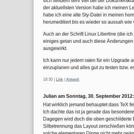
sich seitdem sehr viel bei der Dokumentkl
der aktuellsten Version habe ich meinen Le
habe ich eine alte Sty-Datei in meinen h
herumeditiert bis es wieder so aussah wie 
Auch an der Schrift Linux Libertine (die ic
einiges getan und auch diese Änderungen 
ausgewirkt.
Ich kann nur jedem raten für ein Upgrade 
einzuplanen und alles gut zu testen bzw. 
18:30
|
Link
|
Antwort
Julian am
Sonntag, 30. September 2012
:
Hat wirklich jemand behauptet dass TeX fehl
Ich dachte das ist ja gerade das besonder
Dagegen wird doch die oben geschilderte 
Silbetrennung das Layout zerschießen könn
solche elementaren Dinge nicht mehr geän