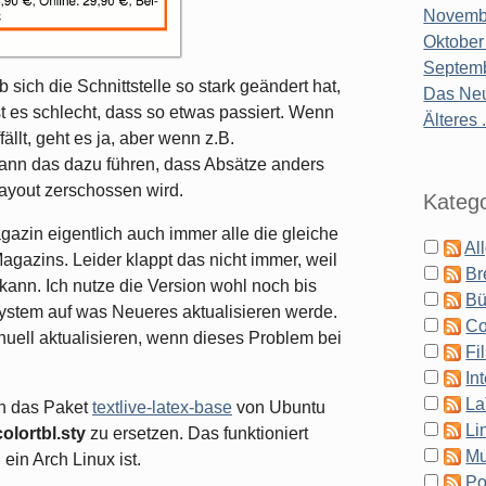
Novembe
Oktober
Septemb
b sich die Schnittstelle so stark geändert hat,
Das Neu
st es schlecht, dass so etwas passiert. Wenn
Älteres .
ällt, geht es ja, aber wenn z.B.
 kann das dazu führen, dass Absätze anders
yout zerschossen wird.
Katego
azin eigentlich auch immer alle die gleiche
Al
agazins. Leider klappt das nicht immer, weil
Br
kann. Ich nutze die Version wohl noch bis
Bü
ystem auf was Neueres aktualisieren werde.
Co
uell aktualisieren, wenn dieses Problem bei
Fi
In
La
en das Paket
textlive-latex-base
von Ubuntu
Li
colortbl.sty
zu ersetzen. Das funktioniert
Mu
ein Arch Linux ist.
Po