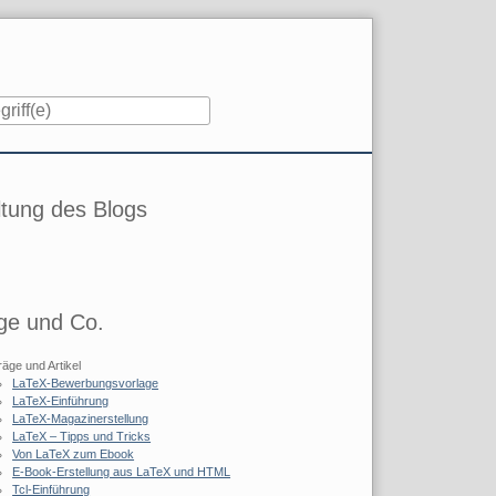
iste
tung des Blogs
ge und Co.
räge und Artikel
LaTeX-Bewerbungsvorlage
LaTeX-Einführung
LaTeX-Magazinerstellung
LaTeX – Tipps und Tricks
Von LaTeX zum Ebook
E-Book-Erstellung aus LaTeX und HTML
Tcl-Einführung