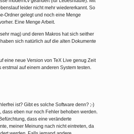
asse moderncv geändert (für Lebesnläufe). Mit
benslauf leider nicht mehr wiedererkannt. So
ome-Ordner gelegt und noch eine Menge
vorher. Eine Menge Arbeit.
h sehr mag) und deren Makros hat sich seither
haben sich natürlich auf die alten Dokumente
auf eine neue Version von TeX Live genug Zeit
es erstmal auf einem anderen System testen.
erfrei ist? Gibt es solche Software denn? ;-)
e, dass eben nur noch Fehler behoben werden.
Befürchtung, dass eine veränderte
te, meiner Meinung nach nicht eintreten, da
dert werden. Falls jemand andere