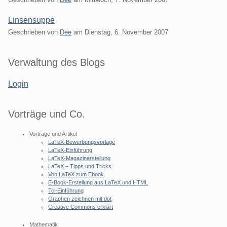
Linsensuppe
Geschrieben von
Dee
am
Dienstag, 6. November 2007
Seitenleiste
Verwaltung des Blogs
Login
Vorträge und Co.
Vorträge und Artikel
LaTeX-Bewerbungsvorlage
LaTeX-Einführung
LaTeX-Magazinerstellung
LaTeX – Tipps und Tricks
Von LaTeX zum Ebook
E-Book-Erstellung aus LaTeX und HTML
Tcl-Einführung
Graphen zeichnen mit dot
Creative Commons erklärt
Mathematik