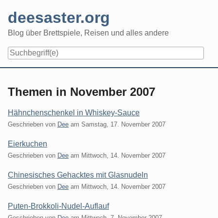
Skip
deesaster.org
to
content
Blog über Brettspiele, Reisen und alles andere
Themen in November 2007
Hähnchenschenkel in Whiskey-Sauce
Geschrieben von
Dee
am
Samstag, 17. November 2007
Eierkuchen
Geschrieben von
Dee
am
Mittwoch, 14. November 2007
Chinesisches Gehacktes mit Glasnudeln
Geschrieben von
Dee
am
Mittwoch, 14. November 2007
Puten-Brokkoli-Nudel-Auflauf
Geschrieben von
Dee
am
Mittwoch, 7. November 2007