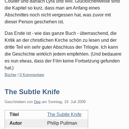
Coulter und danach Lyra und Will. Glücklicherweise sind
die Kapitel so kurz, dass man am Anfang eines
Abschnittes noch nicht vergessen hat, was zuvor mit
dieser Person geschehen ist.
Das Ende ist - wie das ganze Buch - überraschend, die
Kritik an der christlichen Kirche schön zu lesen und der
dritte Teil ein sehr guter Abschluss der Trilogie. Ich kann
die Geschichte wirklich jedem empfehlen. (Und bedauere
es nun etwas, dass der Film keine Fortsetzung gefunden
hat.)
Kategorien:
Bücher
|
0 Kommentare
The Subtle Knife
Geschrieben von
Dee
am
Sonntag, 19. Juli 2009
Titel
The Subtle Knife
Autor
Philip Pullman