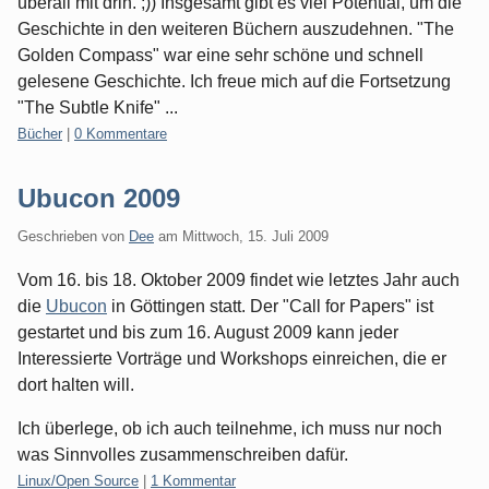
überall mit drin. ;)) Insgesamt gibt es viel Potential, um die
Geschichte in den weiteren Büchern auszudehnen. "The
Golden Compass" war eine sehr schöne und schnell
gelesene Geschichte. Ich freue mich auf die Fortsetzung
"The Subtle Knife" ...
Kategorien:
Bücher
|
0 Kommentare
Ubucon 2009
Geschrieben von
Dee
am
Mittwoch, 15. Juli 2009
Vom 16. bis 18. Oktober 2009 findet wie letztes Jahr auch
die
Ubucon
in Göttingen statt. Der "Call for Papers" ist
gestartet und bis zum 16. August 2009 kann jeder
Interessierte Vorträge und Workshops einreichen, die er
dort halten will.
Ich überlege, ob ich auch teilnehme, ich muss nur noch
was Sinnvolles zusammenschreiben dafür.
Kategorien:
Linux/Open Source
|
1 Kommentar