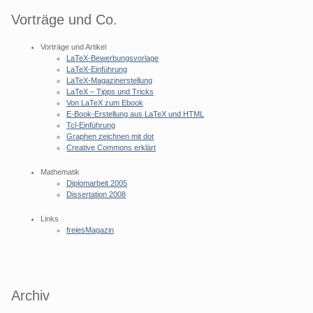
Vorträge und Co.
Vorträge und Artikel
LaTeX-Bewerbungsvorlage
LaTeX-Einführung
LaTeX-Magazinerstellung
LaTeX – Tipps und Tricks
Von LaTeX zum Ebook
E-Book-Erstellung aus LaTeX und HTML
Tcl-Einführung
Graphen zeichnen mit dot
Creative Commons erklärt
Mathematik
Diplomarbeit 2005
Dissertation 2008
Links
freiesMagazin
Archiv