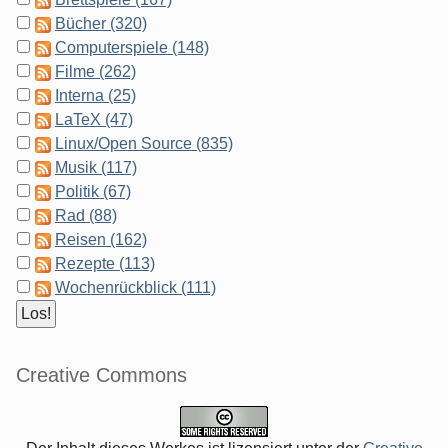
Bücher (320)
Computerspiele (148)
Filme (262)
Interna (25)
LaTeX (47)
Linux/Open Source (835)
Musik (117)
Politik (67)
Rad (88)
Reisen (162)
Rezepte (113)
Wochenrückblick (111)
Creative Commons