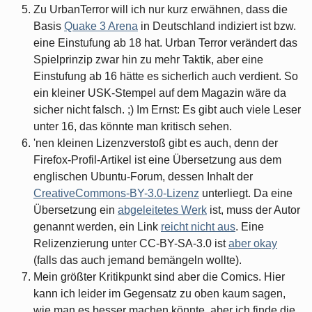
Zu UrbanTerror will ich nur kurz erwähnen, dass die
Basis
Quake 3 Arena
in Deutschland indiziert ist bzw.
eine Einstufung ab 18 hat. Urban Terror verändert das
Spielprinzip zwar hin zu mehr Taktik, aber eine
Einstufung ab 16 hätte es sicherlich auch verdient. So
ein kleiner USK-Stempel auf dem Magazin wäre da
sicher nicht falsch. ;) Im Ernst: Es gibt auch viele Leser
unter 16, das könnte man kritisch sehen.
'nen kleinen Lizenzverstoß gibt es auch, denn der
Firefox-Profil-Artikel ist eine Übersetzung aus dem
englischen Ubuntu-Forum, dessen Inhalt der
CreativeCommons-BY-3.0-Lizenz
unterliegt. Da eine
Übersetzung ein
abgeleitetes Werk
ist, muss der Autor
genannt werden, ein Link
reicht nicht aus
. Eine
Relizenzierung unter CC-BY-SA-3.0 ist
aber okay
(falls das auch jemand bemängeln wollte).
Mein größter Kritikpunkt sind aber die Comics. Hier
kann ich leider im Gegensatz zu oben kaum sagen,
wie man es besser machen könnte, aber ich finde die