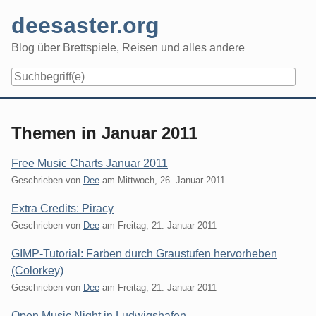
Skip
deesaster.org
to
content
Blog über Brettspiele, Reisen und alles andere
Themen in Januar 2011
Free Music Charts Januar 2011
Geschrieben von
Dee
am
Mittwoch, 26. Januar 2011
Extra Credits: Piracy
Geschrieben von
Dee
am
Freitag, 21. Januar 2011
GIMP-Tutorial: Farben durch Graustufen hervorheben
(Colorkey)
Geschrieben von
Dee
am
Freitag, 21. Januar 2011
Open Music Night in Ludwigshafen