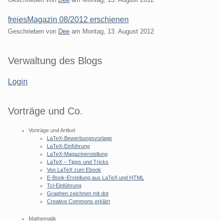
freiesMagazin 08/2012 erschienen
Geschrieben von
Dee
am
Montag, 13. August 2012
Seitenleiste
Verwaltung des Blogs
Login
Vorträge und Co.
Vorträge und Artikel
LaTeX-Bewerbungsvorlage
LaTeX-Einführung
LaTeX-Magazinerstellung
LaTeX – Tipps und Tricks
Von LaTeX zum Ebook
E-Book-Erstellung aus LaTeX und HTML
Tcl-Einführung
Graphen zeichnen mit dot
Creative Commons erklärt
Mathematik