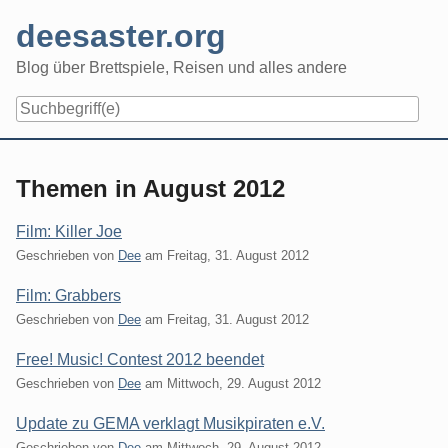
Skip
deesaster.org
to
content
Blog über Brettspiele, Reisen und alles andere
Themen in August 2012
Film: Killer Joe
Geschrieben von
Dee
am
Freitag, 31. August 2012
Film: Grabbers
Geschrieben von
Dee
am
Freitag, 31. August 2012
Free! Music! Contest 2012 beendet
Geschrieben von
Dee
am
Mittwoch, 29. August 2012
Update zu GEMA verklagt Musikpiraten e.V.
Geschrieben von
Dee
am
Mittwoch, 29. August 2012