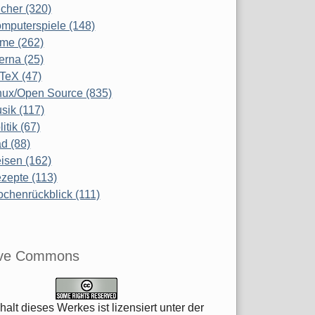
cher (320)
mputerspiele (148)
lme (262)
terna (25)
TeX (47)
nux/Open Source (835)
sik (117)
litik (67)
d (88)
isen (162)
zepte (113)
chenrückblick (111)
ive Commons
halt dieses Werkes ist lizensiert unter der