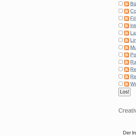
Bü
Co
Fi
In
La
Li
Mu
Po
Ra
Re
Re
Wo
Creat
Der In