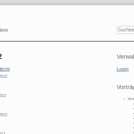
dere
Seitenle
2
Verwal
licht
Login
2012
Vorträ
2012
Vort
2012
012