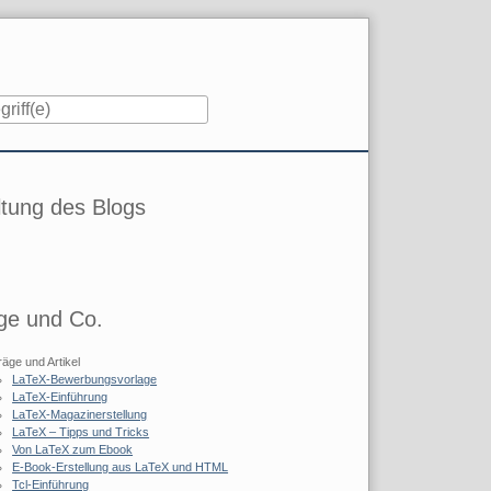
iste
tung des Blogs
ge und Co.
räge und Artikel
LaTeX-Bewerbungsvorlage
LaTeX-Einführung
LaTeX-Magazinerstellung
LaTeX – Tipps und Tricks
Von LaTeX zum Ebook
E-Book-Erstellung aus LaTeX und HTML
Tcl-Einführung