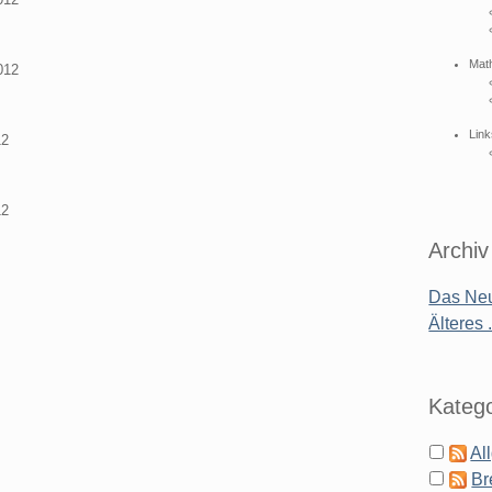
Mat
012
Link
12
12
Archiv
Das Neu
Älteres .
Katego
Al
Br