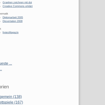
Graphen zeichnen mit dot
Creative Commons erklärt
hematik
Diplomarbeit 2005
Dissertation 2008
s
freiesMagazin
este ...
..
rien
lgemein (138)
ettspiele (167)