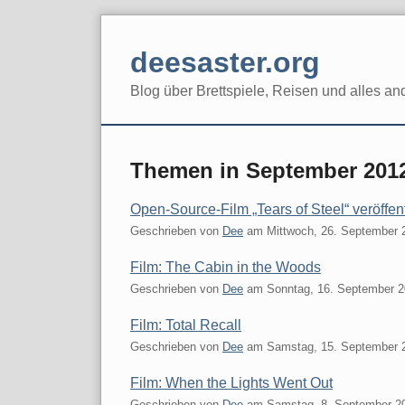
Skip
to
deesaster.org
content
Blog über Brettspiele, Reisen und alles an
Themen in September 201
Open-Source-Film „Tears of Steel“ veröffent
Geschrieben von
Dee
am
Mittwoch, 26. September 
Film: The Cabin in the Woods
Geschrieben von
Dee
am
Sonntag, 16. September 
Film: Total Recall
Geschrieben von
Dee
am
Samstag, 15. September 
Film: When the Lights Went Out
Geschrieben von
Dee
am
Samstag, 8. September 2