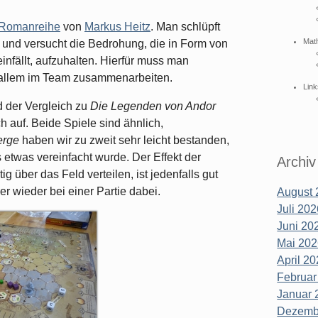
Romanreihe
von
Markus Heitz
. Man schlüpft
Mat
) und versucht die Bedrohung, die in Form von
infällt, aufzuhalten. Hierfür muss man
 allem im Team zusammenarbeiten.
Link
d der Vergleich zu
Die Legenden von Andor
ch auf. Beide Spiele sind ähnlich,
erge
haben wir zu zweit sehr leicht bestanden,
etwas vereinfacht wurde. Der Effekt der
Archiv
rtig über das Feld verteilen, ist jedenfalls gut
r wieder bei einer Partie dabei.
August 
Juli 202
Juni 202
Mai 202
April 20
Februar
Januar 
Dezembe