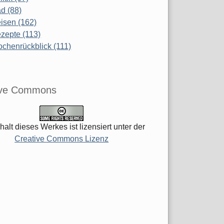
d (88)
isen (162)
zepte (113)
chenrückblick (111)
ive Commons
halt dieses Werkes ist lizensiert unter der
Creative Commons Lizenz