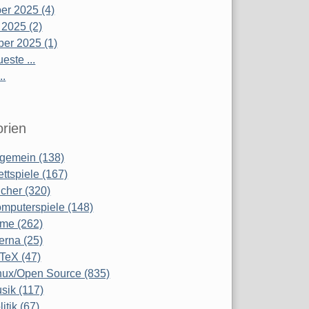
r 2025 (4)
 2025 (2)
er 2025 (1)
este ...
..
rien
lgemein (138)
ettspiele (167)
cher (320)
mputerspiele (148)
lme (262)
terna (25)
TeX (47)
nux/Open Source (835)
sik (117)
litik (67)