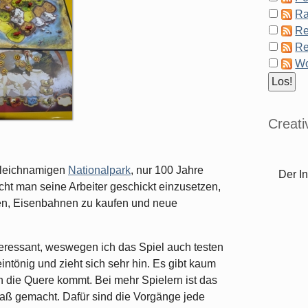
Ra
Re
Re
Wo
Creat
gleichnamigen
Nationalpark
, nur 100 Jahre
Der In
ucht man seine Arbeiter geschickt einzusetzen,
en, Eisenbahnen zu kaufen und neue
eressant, weswegen ich das Spiel auch testen
eintönig und zieht sich sehr hin. Es gibt kaum
in die Quere kommt. Bei mehr Spielern ist das
Spaß gemacht. Dafür sind die Vorgänge jede