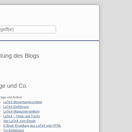
iste
tung des Blogs
ge und Co.
räge und Artikel
LaTeX-Bewerbungsvorlage
LaTeX-Einführung
LaTeX-Magazinerstellung
LaTeX – Tipps und Tricks
Von LaTeX zum Ebook
E-Book-Erstellung aus LaTeX und HTML
Tcl-Einführung