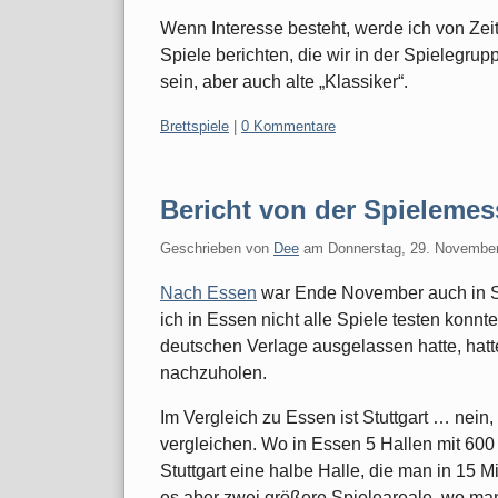
Wenn Interesse besteht, werde ich von Zei
Spiele berichten, die wir in der Spielegr
sein, aber auch alte „Klassiker“.
Kategorien:
Brettspiele
|
0 Kommentare
Bericht von der Spielemess
Geschrieben von
Dee
am
Donnerstag, 29. Novembe
Nach Essen
war Ende November auch in St
ich in Essen nicht alle Spiele testen konnte,
deutschen Verlage ausgelassen hatte, hatte
nachzuholen.
Im Vergleich zu Essen ist Stuttgart … nein,
vergleichen. Wo in Essen 5 Hallen mit 600
Stuttgart eine halbe Halle, die man in 15 
es aber zwei größere Spieleareale, wo man