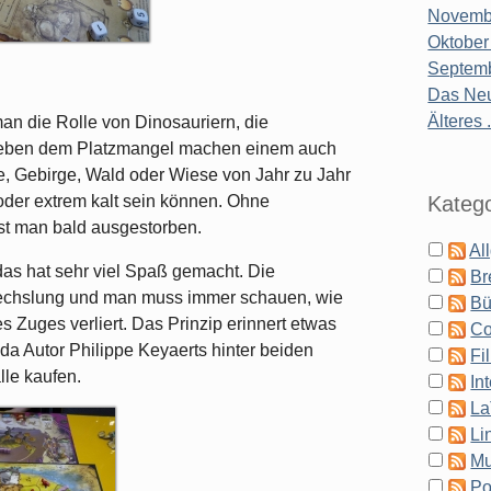
Novembe
Oktober
Septemb
Das Neu
Älteres .
n die Rolle von Dinosauriern, die
. Neben dem Platzmangel machen einem auch
, Gebirge, Wald oder Wiese von Jahr zu Jahr
Katego
oder extrem kalt sein können. Ohne
ist man bald ausgestorben.
Al
 das hat sehr viel Spaß gemacht. Die
Br
wechslung und man muss immer schauen, wie
Bü
Zuges verliert. Das Prinzip erinnert etwas
Co
 da Autor Philippe Keyaerts hinter beiden
Fi
lle kaufen.
In
La
Li
Mu
Po