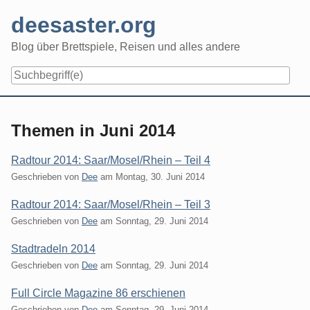
Skip
deesaster.org
to
content
Blog über Brettspiele, Reisen und alles andere
Themen in Juni 2014
Radtour 2014: Saar/Mosel/Rhein – Teil 4
Geschrieben von
Dee
am
Montag, 30. Juni 2014
Radtour 2014: Saar/Mosel/Rhein – Teil 3
Geschrieben von
Dee
am
Sonntag, 29. Juni 2014
Stadtradeln 2014
Geschrieben von
Dee
am
Sonntag, 29. Juni 2014
Full Circle Magazine 86 erschienen
Geschrieben von
Dee
am
Sonntag, 29. Juni 2014