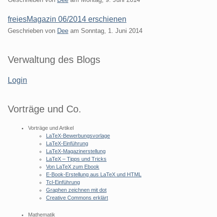
freiesMagazin 06/2014 erschienen
Geschrieben von
Dee
am
Sonntag, 1. Juni 2014
Seitenleiste
Verwaltung des Blogs
Login
Vorträge und Co.
Vorträge und Artikel
LaTeX-Bewerbungsvorlage
LaTeX-Einführung
LaTeX-Magazinerstellung
LaTeX – Tipps und Tricks
Von LaTeX zum Ebook
E-Book-Erstellung aus LaTeX und HTML
Tcl-Einführung
Graphen zeichnen mit dot
Creative Commons erklärt
Mathematik