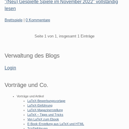
"(Neu) Gespielte Spiele im November 2022" vollständig
lesen
Kategorien:
Brettspiele
|
0 Kommentare
Pagination
Seite 1 von 1, insgesamt 1 Einträge
Seitenleiste
Verwaltung des Blogs
Login
Vorträge und Co.
Vorträge und Artikel
LaTeX-Bewerbungsvorlage
LaTeX-Einführung
LaTeX-Magazinerstellung
LaTeX – Tipps und Tricks
Von LaTeX zum Ebook
E-Book-Erstellung aus LaTeX und HTML
Tcl-Einführung