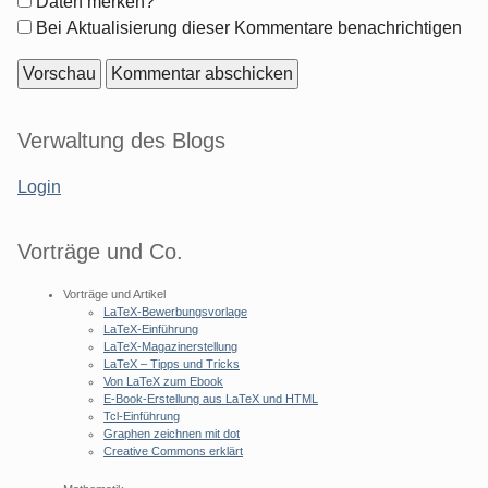
Formular-
Daten merken?
Optionen
Bei Aktualisierung dieser Kommentare benachrichtigen
Seitenleiste
Verwaltung des Blogs
Login
Vorträge und Co.
Vorträge und Artikel
LaTeX-Bewerbungsvorlage
LaTeX-Einführung
LaTeX-Magazinerstellung
LaTeX – Tipps und Tricks
Von LaTeX zum Ebook
E-Book-Erstellung aus LaTeX und HTML
Tcl-Einführung
Graphen zeichnen mit dot
Creative Commons erklärt