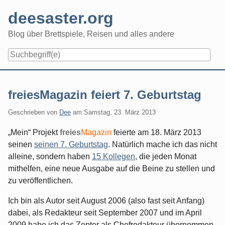
Skip
deesaster.org
to
content
Blog über Brettspiele, Reisen und alles andere
freiesMagazin feiert 7. Geburtstag
Geschrieben von
Dee
am
Samstag, 23. März 2013
„Mein“ Projekt
freies
Magazin
feierte am 18. März 2013
seinen
seinen 7. Geburtstag
. Natürlich mache ich das nicht
alleine, sondern haben
15 Kollegen
, die jeden Monat
mithelfen, eine neue Ausgabe auf die Beine zu stellen und
zu veröffentlichen.
Ich bin als Autor seit August 2006 (also fast seit Anfang)
dabei, als Redakteur seit September 2007 und im April
2009 habe ich das Zepter als Chefredakteur übernommen.