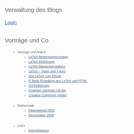
Seitenleiste
Verwaltung des Blogs
Login
Vorträge und Co.
Vorträge und Artikel
LaTeX-Bewerbungsvorlage
LaTeX-Einführung
LaTeX-Magazinerstellung
LaTeX – Tipps und Tricks
Von LaTeX zum Ebook
E-Book-Erstellung aus LaTeX und HTML
Tcl-Einführung
Graphen zeichnen mit dot
Creative Commons erklärt
Mathematik
Diplomarbeit 2005
Dissertation 2008
Links
freiesMagazin