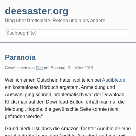
Skip
deesaster.org
to
content
Blog über Brettspiele, Reisen und alles andere
Paranoia
Geschrieben von
Dee
am
Sonntag, 31. März 2013
Weil ich einen Gutschein hatte, wollte ich bei
Audible.de
ein kostenloses Hörbuch ergattern. Anmeldung und
Auswahl ging schnell, problematisch war der Download.
Klickt man auf den Download-Button, erhält man nur die
Meldung „Hoppla, die gewünschte Seite konnte nicht
gefunden werde.“
Grund hierfür ist, dass die Amazon-Tochter Audible.de eine
installierte Software, den Audible-Assistent, verlangt, mit