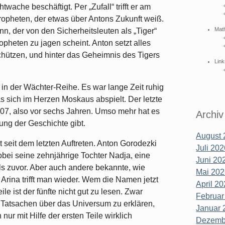
wache beschäftigt. Per „Zufall“ trifft er am
Propheten, der etwas über Antons Zukunft weiß.
Mat
ann, der von den Sicherheitsleuten als „Tiger“
opheten zu jagen scheint. Anton setzt alles
hützen, und hinter das Geheimnis des Tigers
Link
 in der Wächter-Reihe. Es war lange Zeit ruhig
 sich im Herzen Moskaus abspielt. Der letzte
07, also vor sechs Jahren. Umso mehr hat es
Archiv
zung der Geschichte gibt.
August 
 seit dem letzten Auftreten. Anton Gorodezki
Juli 202
obei seine zehnjährige Tochter Nadja, eine
Juni 202
s zuvor. Aber auch andere bekannte, wie
Mai 202
Arina trifft man wieder. Wem die Namen jetzt
April 20
ile ist der fünfte nicht gut zu lesen. Zwar
Februar
 Tatsachen über das Universum zu erklären,
Januar 
nur mit Hilfe der ersten Teile wirklich
Dezembe