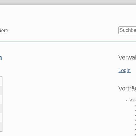
dere
Seitenle
n
Verwal
Login
Vorträ
Vort