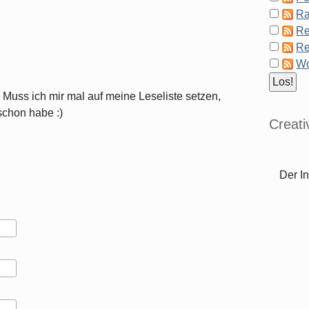
Ra
Re
Re
Wo
 Muss ich mir mal auf meine Leseliste setzen,
schon habe :)
Creat
Der In