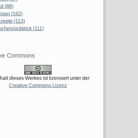
d (88)
isen (162)
zepte (113)
chenrückblick (111)
ive Commons
halt dieses Werkes ist lizensiert unter der
Creative Commons Lizenz