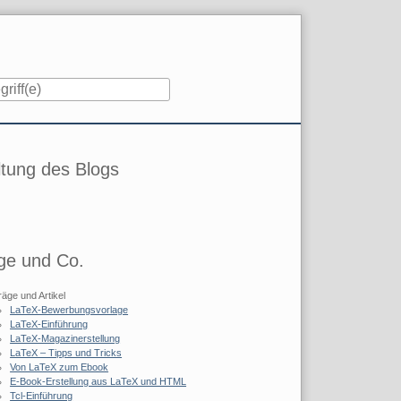
iste
tung des Blogs
ge und Co.
räge und Artikel
LaTeX-Bewerbungsvorlage
LaTeX-Einführung
LaTeX-Magazinerstellung
LaTeX – Tipps und Tricks
Von LaTeX zum Ebook
E-Book-Erstellung aus LaTeX und HTML
Tcl-Einführung