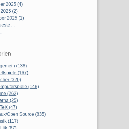
r 2025 (4)
 2025 (2)
er 2025 (1)
este ...
..
rien
lgemein (138)
ettspiele (167)
cher (320)
mputerspiele (148)
lme (262)
terna (25)
TeX (47)
nux/Open Source (835)
sik (117)
litik (67)