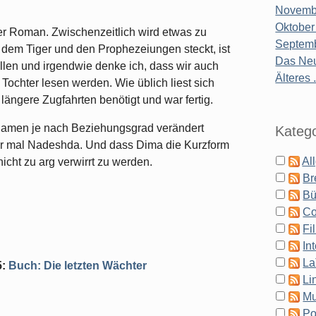
Novembe
Oktober
ter Roman. Zwischenzeitlich wird etwas zu
Septemb
er dem Tiger und den Prophezeiungen steckt, ist
Das Neu
llen und irgendwie denke ich, dass wir auch
Älteres .
Tochter lesen werden. Wie üblich liest sich
längere Zugfahrten benötigt und war fertig.
 Namen je nach Beziehungsgrad verändert
Katego
r mal Nadeshda. Und dass Dima die Kurzform
Al
nicht zu arg verwirrt zu werden.
Br
Bü
Co
Fi
In
La
5
:
Buch: Die letzten Wächter
Li
Mu
Po