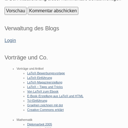
Seitenleiste
Verwaltung des Blogs
Login
Vorträge und Co.
Vorträge und Artikel
LaTeX-Bewerbungsvorlage
LaTeX-Einführung
LaTeX-Magazinerstellung
LaTeX – Tipps und Tricks
Von LaTeX zum Ebook
E-Book-Erstellung aus LaTeX und HTML
Tcl-Einführung
Graphen zeichnen mit dot
Creative Commons erklärt
Mathematik
Diplomarbeit 2005