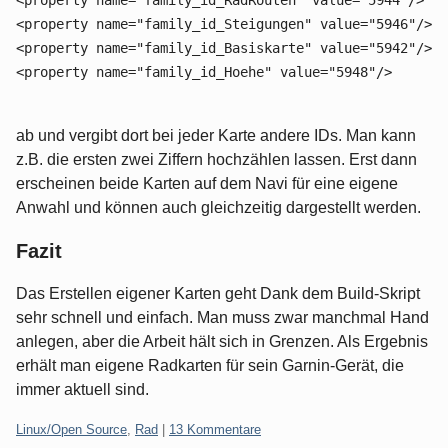
<property name="family_id_RadRouten" value="5944"/>
<property name="family_id_Steigungen" value="5946"/>
<property name="family_id_Basiskarte" value="5942"/>
<property name="family_id_Hoehe" value="5948"/>
ab und vergibt dort bei jeder Karte andere IDs. Man kann
z.B. die ersten zwei Ziffern hochzählen lassen. Erst dann
erscheinen beide Karten auf dem Navi für eine eigene
Anwahl und können auch gleichzeitig dargestellt werden.
Fazit
Das Erstellen eigener Karten geht Dank dem Build-Skript
sehr schnell und einfach. Man muss zwar manchmal Hand
anlegen, aber die Arbeit hält sich in Grenzen. Als Ergebnis
erhält man eigene Radkarten für sein Garnin-Gerät, die
immer aktuell sind.
Kategorien:
Linux/Open Source
,
Rad
|
13 Kommentare