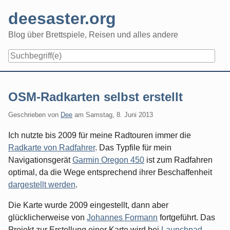
Skip
deesaster.org
to
content
Blog über Brettspiele, Reisen und alles andere
OSM-Radkarten selbst erstellt
Geschrieben von
Dee
am
Samstag, 8. Juni 2013
Ich nutzte bis 2009 für meine Radtouren immer die
Radkarte von Radfahrer
. Das Typfile für mein
Navigationsgerät
Garmin Oregon 450
ist zum Radfahren
optimal, da die Wege entsprechend ihrer Beschaffenheit
dargestellt werden
.
Die Karte wurde 2009 eingestellt, dann aber
glücklicherweise von
Johannes Formann
fortgeführt. Das
Projekt zur Erstellung einer Karte wird bei
Launchpad