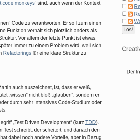
st code monkeys“
sind, auch wenn der Kontext
Re
Re
Wo
nen“ Code zu verantworten. Er soll zum einen
 Funktion verhält sich plötzlich anders als
ruktur. Vor allem der letzte Punkt ist etwas,
 später immer zu einem Problem wird, weil sich
Creat
ch
Refactorings
für eine klare Struktur zu
Der In
artin auch auszeichnet, ist, dass er weiß,
tet „wissen“ nicht bloß „glauben“, sondern er
der durch sehr intensives Code-Studium oder
ts.
Begriff „Test Driven Development“ (kurz
TDD
).
 Test schreibt, der scheitert, und danach den
hat dabei noch andere Vorteile, aber in Bezug