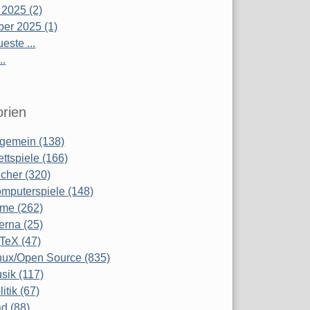
 2025 (2)
er 2025 (1)
este ...
..
rien
lgemein (138)
ettspiele (166)
cher (320)
mputerspiele (148)
lme (262)
terna (25)
TeX (47)
nux/Open Source (835)
sik (117)
litik (67)
d (88)