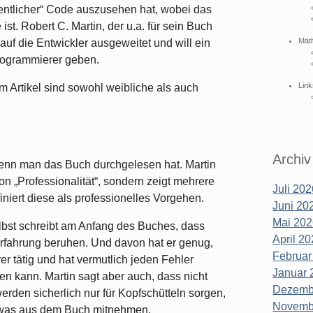
dentlicher“ Code auszusehen hat, wobei das
t. Robert C. Martin, der u.a. für sein Buch
Mat
auf die Entwickler ausgeweitet und will ein
Programmierer geben.
Link
em Artikel sind sowohl weibliche als auch
Archiv
wenn man das Buch durchgelesen hat. Martin
von „Professionalität“, sondern zeigt mehrere
Juli 202
niert diese als professionelles Vorgehen.
Juni 202
Mai 202
lbst schreibt am Anfang des Buches, dass
April 20
Erfahrung beruhen. Und davon hat er genug,
Februar
rer tätig und hat vermutlich jeden Fehler
Januar 
n kann. Martin sagt aber auch, dass nicht
Dezembe
erden sicherlich nur für Kopfschütteln sorgen,
Novembe
twas aus dem Buch mitnehmen.