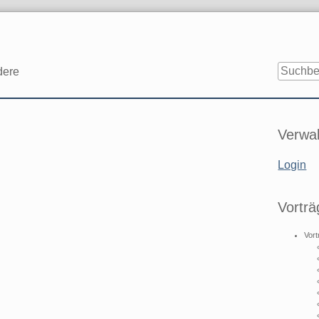
dere
Seitenle
Verwal
Login
Vorträ
Vort