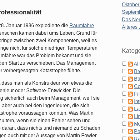
Oktober
ofessionalität
Septemb
Das Neu
8. Januar 1986 explodierte die
Raumfähre
Älteres .
enschen kamen dabei ums Leben. Grund für
gsringe zwischen zwei Komponenten, weil es
inge nicht für solche niedrigen Temperaturen
Katego
umfähre war das Problem bekannt und sie
den Start zu verschieben. Das Management
Al
r vorhergesagten Katastrophe führte.
Br
Bü
st dass man als Konstrukteur von etwas die
Co
genieur oder Software-Entwickler. Die
Fi
g sicherlich auch beim Management, weil sie
In
ag aber auch bei den Ingenieuren, die sich
La
astrophe voraussagen konnten. Was Martin
Li
chultern, wenn sie einen Fehler sehen und
Mu
les daran, dass nichts und niemand zu Schaden
Po
gen auch mit der Aussage von Martin Fowler
Ra