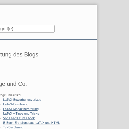
iste
tung des Blogs
ge und Co.
räge und Artikel
LaTeX-Bewerbungsvorlage
LaTeX-Einführung
LaTeX-Magazinerstellung
LaTeX – Tipps und Tricks
Von LaTeX zum Ebook
E-Book-Erstellung aus LaTeX und HTML
Tcl-Einführung