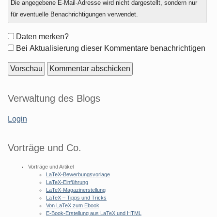
Die angegebene E-Mail-Adresse wird nicht dargestellt, sondern nur
zu
für eventuelle Benachrichtigungen verwendet.
Formular-
Daten merken?
Optionen
Bei Aktualisierung dieser Kommentare benachrichtigen
Seitenleiste
Verwaltung des Blogs
Login
Vorträge und Co.
Vorträge und Artikel
LaTeX-Bewerbungsvorlage
LaTeX-Einführung
LaTeX-Magazinerstellung
LaTeX – Tipps und Tricks
Von LaTeX zum Ebook
E-Book-Erstellung aus LaTeX und HTML