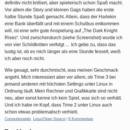
definitiv nicht brilliert, aber spielerisch schon Spaß macht.
Vor allem die Story und kleinen Gags haben die erste
halbe Stunde Spaß gemacht. Allein, dass der Harlekin
eine Bank überfällt und mit einem Schulbus entkommen
will, ist eine sehr gute Anspielung auf „The Dark Knight
Rises“. Und zwischendurch (siehe Screenshot) wurde ich
von vier Schildkröten verfolgt … Ich gebe zu, dass das
lustig ist, ob es mich länger als eine Stunde fesselt, weiß
ich aber noch nicht.
Wie gesagt, sehr durchmischt, was meinen Geschmack
angeht. Mich interessiert aber vor allem, ob Trine 3 bei
jemand anderen mit höchsten Settings unter Linux in
Ordnung läuft. Mein Rechner und Grafikkarte sind nicht
neu, aber sonst kenne ich kein Spiel, was sich so verhält.
Und ich habe im Kopf, dass Trine 2 unter Linux auch
schon etwas problematisch verhielt.
Kategorien:
Computerspiele
,
Linux/Open Source
|
6 Kommentare