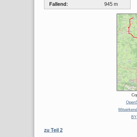
Fallend:
945 m
Cop
OpenS
Mitwirken
BY
zu Teil 2