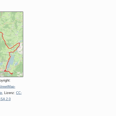
yright:
treetMap-
de
, Lizenz:
CC-
-SA 2.0