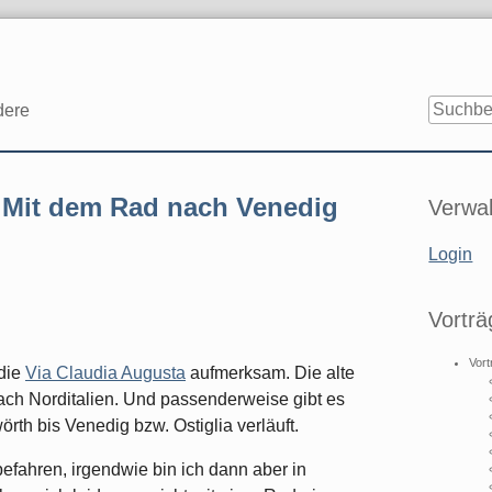
dere
Seitenle
: Mit dem Rad nach Venedig
Verwal
Login
Vorträ
Vort
 die
Via Claudia Augusta
aufmerksam. Die alte
ch Norditalien. Und passenderweise gibt es
th bis Venedig bzw. Ostiglia verläuft.
efahren, irgendwie bin ich dann aber in