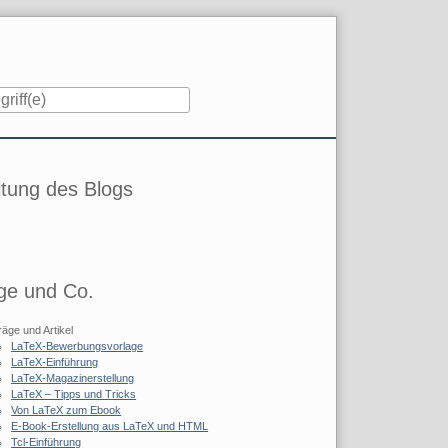
iste
tung des Blogs
ge und Co.
räge und Artikel
LaTeX-Bewerbungsvorlage
LaTeX-Einführung
LaTeX-Magazinerstellung
LaTeX – Tipps und Tricks
Von LaTeX zum Ebook
E-Book-Erstellung aus LaTeX und HTML
Tcl-Einführung