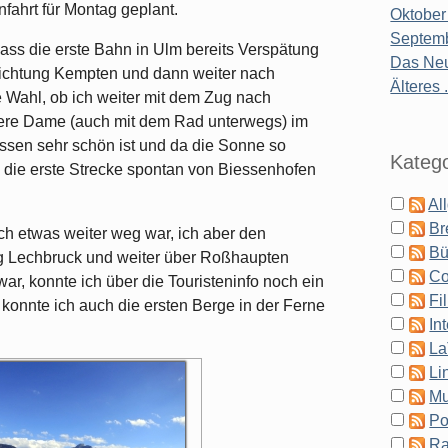
nfahrt für Montag geplant.
Oktober
Septemb
odass die erste Bahn in Ulm bereits Verspätung
Das Neu
Richtung Kempten und dann weiter nach
Älteres .
 Wahl, ob ich weiter mit dem Zug nach
tere Dame (auch mit dem Rad unterwegs) im
ssen sehr schön ist und da die Sonne so
Katego
 die erste Strecke spontan von Biessenhofen
Al
Br
ch etwas weiter weg war, ich aber den
Bü
ng Lechbruck und weiter über Roßhaupten
Co
ar, konnte ich über die Touristeninfo noch ein
Fi
 konnte ich auch die ersten Berge in der Ferne
In
La
Li
Mu
Po
Ra