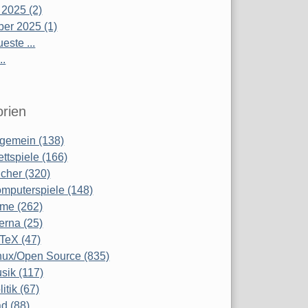
 2025 (2)
er 2025 (1)
este ...
..
rien
lgemein (138)
ettspiele (166)
cher (320)
mputerspiele (148)
lme (262)
terna (25)
TeX (47)
nux/Open Source (835)
sik (117)
litik (67)
d (88)