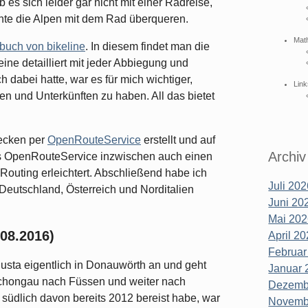
es sich leider gar nicht mit einer Radreise,
nnte die Alpen mit dem Rad überqueren.
Mat
buch von bikeline
. In diesem findet man die
eine detailliert mit jeder Abbiegung und
ch dabei hatte, war es für mich wichtiger,
Link
n und Unterkünften zu haben. All das bietet
recken per
OpenRouteService
erstellt und auf
Archiv
ass OpenRouteService inzwischen auch einen
 Routing erleichtert. Abschließend habe ich
Juli 202
 Deutschland, Österreich und Norditalien
Juni 202
Mai 202
.08.2016)
April 20
Februar
usta eigentlich in Donauwörth an und geht
Januar 
chongau nach Füssen und weiter nach
Dezembe
 südlich davon bereits
2012 bereist habe, war
Novembe