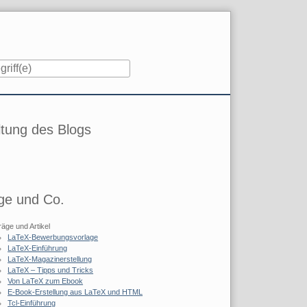
iste
tung des Blogs
ge und Co.
räge und Artikel
LaTeX-Bewerbungsvorlage
LaTeX-Einführung
LaTeX-Magazinerstellung
LaTeX – Tipps und Tricks
Von LaTeX zum Ebook
E-Book-Erstellung aus LaTeX und HTML
Tcl-Einführung