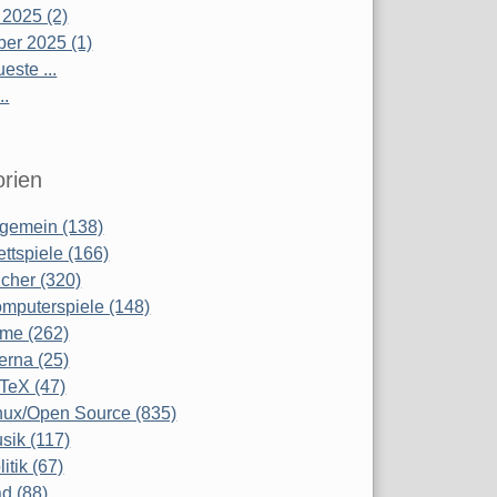
 2025 (2)
er 2025 (1)
este ...
..
rien
lgemein (138)
ettspiele (166)
cher (320)
mputerspiele (148)
lme (262)
terna (25)
TeX (47)
nux/Open Source (835)
sik (117)
litik (67)
d (88)