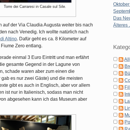
Oktober
Torre dei Carraresi in Casale sul Sile.
Septemb
Das Neu
 auf der Via Claudia Augusta weiter bis nach
Älteres .
den nach Venedig. Ich wollte natürlich nach
i Altino
. Dafür geht es ca. 8 Kilometer auf
 Fiume Zero entlang.
Katego
ade einmal 3 Euro Eintritt und man erfährt
Al
ie gesamte Gegend in der Lagune von
Br
len, schade waren aber zum einen die
Bü
 gab es nur zwei Gäste) und die meisten
Co
exte gibt es auch in Englisch, aber vor allem
Fi
 ist nur in Italienisch, sodass man nicht
In
avon abgesehen kann ich das Museum aber
La
Li
Mu
Po
Ra