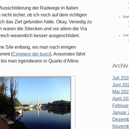
e Ausschilderung der Radwege in Italien
h nicht sicher, ob ich noch auf dem richtigen
Mat
ich das Ziel gefunden hätte. Okay, Venedig zu
h waren die Strecken und vor allem die Via
eich wesentlich besser ausgeschildert.
Link
ume Sile entlang, wo man nach einigen
kommt (
Cimetero dei burci
). Ansonsten fährt
bis man irgendwann in Quarto d'Altino
Archiv
Juli 202
Juni 202
Mai 202
April 20
Februar
Januar 
Dezembe
Novembe