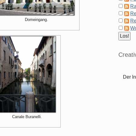
Ra
Re
Domeingang.
Re
Wo
Creat
Der In
Canale Buranelli.