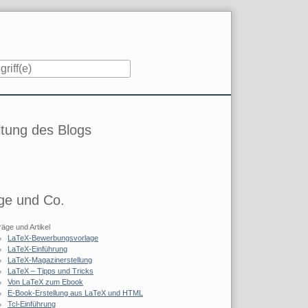
iste
tung des Blogs
ge und Co.
räge und Artikel
LaTeX-Bewerbungsvorlage
LaTeX-Einführung
LaTeX-Magazinerstellung
LaTeX – Tipps und Tricks
Von LaTeX zum Ebook
E-Book-Erstellung aus LaTeX und HTML
Tcl-Einführung