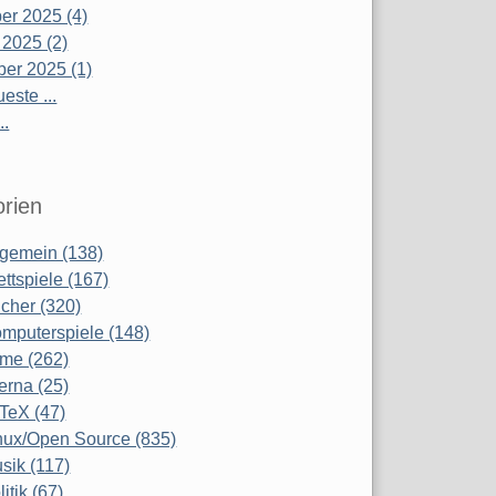
r 2025 (4)
 2025 (2)
er 2025 (1)
este ...
..
rien
lgemein (138)
ettspiele (167)
cher (320)
mputerspiele (148)
lme (262)
terna (25)
TeX (47)
nux/Open Source (835)
sik (117)
litik (67)