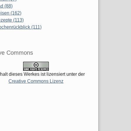
d (88)
isen (162)
zepte (113)
chenrückblick (111)
ive Commons
halt dieses Werkes ist lizensiert unter der
Creative Commons Lizenz