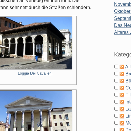
bisschen an Venedig erinnert fühlt. Die
Novembe
kann sehr nett durch die Straßen schlendern.
Oktober
Septemb
Das Neu
Älteres .
Katego
Al
Loggia Dei Cavalieri
.
Br
Bü
Co
Fi
In
La
Li
Mu
Po