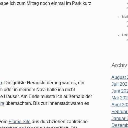
abe ich zum Mittag noch einmal im Park kurz
Mat
Link
Archiv
August 
o
. Die größte Herausforderung war es, ein
Juli 202
m oder in meinem Navi hatte ich nicht
Juni 202
ene Häuser. Am Ende musste ich außerhalb der
Mai 202
ora
übernachten. Bis zur Innenstadt waren es
April 20
Februar
Januar 
. Vom
Fiume Sile
aus durchziehen zahlreiche
Dezembe