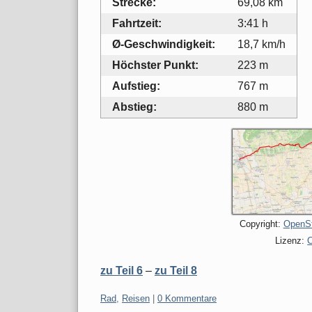
Strecke:
69,08 km
Fahrtzeit:
3:41 h
Ø-Geschwindigkeit:
18,7 km/h
Höchster Punkt:
223 m
Aufstieg:
767 m
Abstieg:
880 m
Copyright:
OpenSt
Lizenz:
zu Teil 6
–
zu Teil 8
Kategorien:
Rad
,
Reisen
|
0 Kommentare