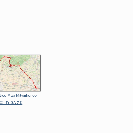
reetMap-Mitwirkende
,
CC-BY-SA 2.0