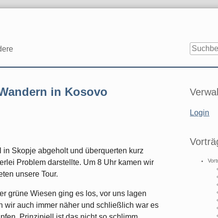
dere
Seitenle
: Wandern in Kosovo
Verwal
Login
Vorträ
 in Skopje abgeholt und überquerten kurz
Vort
rlei Problem darstellte. Um 8 Uhr kamen wir
eten unsere Tour.
er grüne Wiesen ging es los, vor uns lagen
wir auch immer näher und schließlich war es
en. Prinzipiell ist das nicht so schlimm,