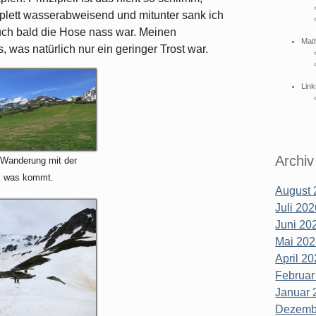
plett wasserabweisend und mitunter sank ich
uch bald die Hose nass war. Meinen
Mat
, was natürlich nur ein geringer Trost war.
Link
Archiv
 Wanderung mit der
, was kommt.
August 
Juli 202
Juni 202
Mai 202
April 20
Februar
Januar 
Dezembe