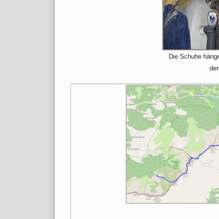
Die Schuhe häng
de