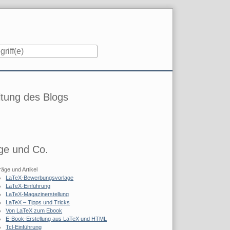
iste
tung des Blogs
ge und Co.
räge und Artikel
LaTeX-Bewerbungsvorlage
LaTeX-Einführung
LaTeX-Magazinerstellung
LaTeX – Tipps und Tricks
Von LaTeX zum Ebook
E-Book-Erstellung aus LaTeX und HTML
Tcl-Einführung