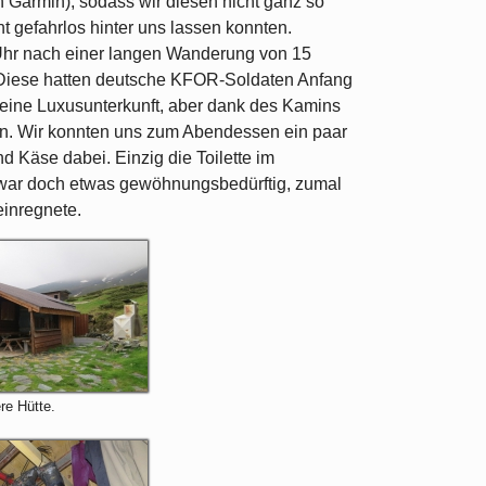
n Garmin), sodass wir diesen nicht ganz so
t gefahrlos hinter uns lassen konnten.
Uhr nach einer langen Wanderung von 15
. Diese hatten deutsche KFOR-Soldaten Anfang
 keine Luxusunterkunft, aber dank des Kamins
n. Wir konnten uns zum Abendessen ein paar
d Käse dabei. Einzig die Toilette im
n war doch etwas gewöhnungsbedürftig, zumal
einregnete.
re Hütte.