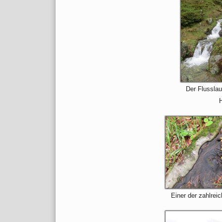
Der Flusslau
H
Einer der zahlrei