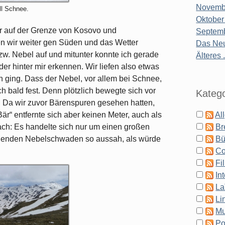
Novembe
ll Schnee.
Oktober
r auf der Grenze von Kosovo und
Septemb
n wir weiter gen Süden und das Wetter
Das Neu
. Nebel auf und mitunter konnte ich gerade
Älteres .
r hinter mir erkennen. Wir liefen also etwas
ging. Dass der Nebel, vor allem bei Schnee,
ch bald fest. Denn plötzlich bewegte sich vor
Katego
 Da wir zuvor Bärenspuren gesehen hatten,
Al
är“ entfernte sich aber keinen Meter, auch als
Br
ach: Es handelte sich nur um einen großen
Bü
iehenden Nebelschwaden so aussah, als würde
Co
Fi
In
La
Li
Mu
Po