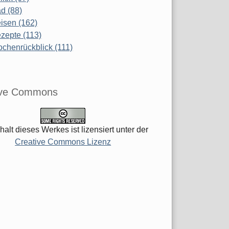
d (88)
isen (162)
zepte (113)
chenrückblick (111)
ive Commons
halt dieses Werkes ist lizensiert unter der
Creative Commons Lizenz