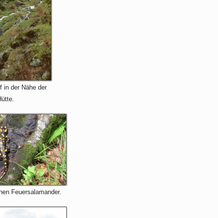
f in der Nähe der
ütte.
chen Feuersalamander.