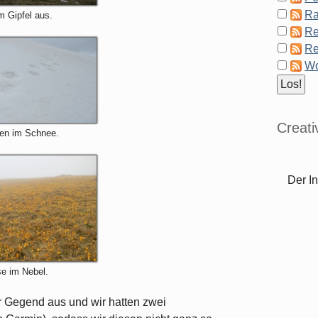
Ra
m Gipfel aus.
Re
Re
Wo
Creat
en im Schnee.
Der In
e im Nebel.
er Gegend aus und wir hatten zwei