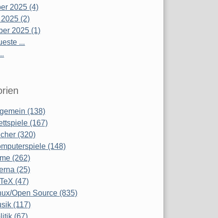
r 2025 (4)
 2025 (2)
er 2025 (1)
este ...
..
rien
lgemein (138)
ettspiele (167)
cher (320)
mputerspiele (148)
lme (262)
terna (25)
TeX (47)
nux/Open Source (835)
sik (117)
litik (67)