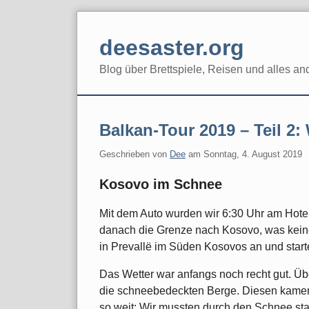
Skip
to
deesaster.org
content
Blog über Brettspiele, Reisen und alles an
Balkan-Tour 2019 – Teil 2
Geschrieben von
Dee
am
Sonntag, 4. August 2019
Kosovo im Schnee
Mit dem Auto wurden wir 6:30 Uhr am Hotel
danach die Grenze nach Kosovo, was keine
in Prevallë im Süden Kosovos an und start
Das Wetter war anfangs noch recht gut. Üb
die schneebedeckten Berge. Diesen kamen 
so weit: Wir mussten durch den Schnee stapf