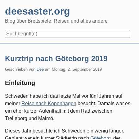
Skip
deesaster.org
to
content
Blog über Brettspiele, Reisen und alles andere
Kurztrip nach Göteborg 2019
Geschrieben von
Dee
am
Montag, 2. September 2019
Einleitung
Schweden habe ich das letzte Mal vor fünf Jahren auf
meiner
Reise nach Kopenhagen
besucht. Damals war es
ein eher kurzer Aufenthalt mit dem Rad zwischen
Trelleborg und Malmö.
Dieses Jahr besuchte ich Schweden ein wenig länger.
Geplant war ein kurzer Städtetrip nach
Göteborg
, der