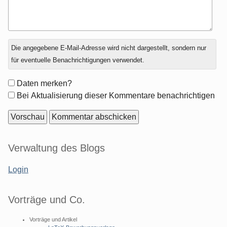
Antwort
Die angegebene E-Mail-Adresse wird nicht dargestellt, sondern nur
zu
für eventuelle Benachrichtigungen verwendet.
Formular-
Daten merken?
Optionen
Bei Aktualisierung dieser Kommentare benachrichtigen
Seitenleiste
Verwaltung des Blogs
Login
Vorträge und Co.
Vorträge und Artikel