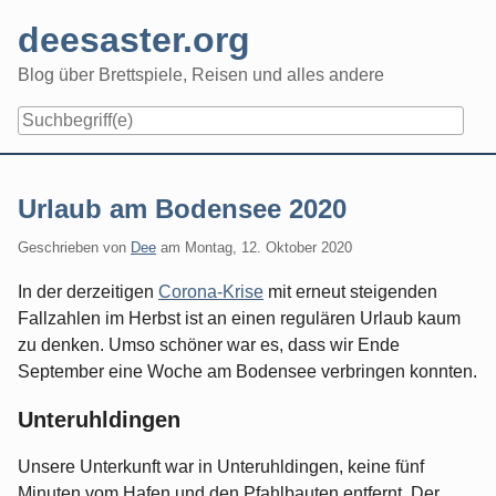
Skip
deesaster.org
to
content
Blog über Brettspiele, Reisen und alles andere
Urlaub am Bodensee 2020
Geschrieben von
Dee
am
Montag, 12. Oktober 2020
In der derzeitigen
Corona-Krise
mit erneut steigenden
Fallzahlen im Herbst ist an einen regulären Urlaub kaum
zu denken. Umso schöner war es, dass wir Ende
September eine Woche am Bodensee verbringen konnten.
Unteruhldingen
Unsere Unterkunft war in Unteruhldingen, keine fünf
Minuten vom Hafen und den Pfahlbauten entfernt. Der