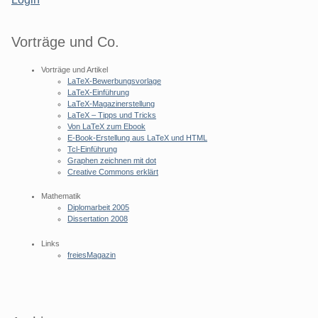
Vorträge und Co.
Vorträge und Artikel
LaTeX-Bewerbungsvorlage
LaTeX-Einführung
LaTeX-Magazinerstellung
LaTeX – Tipps und Tricks
Von LaTeX zum Ebook
E-Book-Erstellung aus LaTeX und HTML
Tcl-Einführung
Graphen zeichnen mit dot
Creative Commons erklärt
Mathematik
Diplomarbeit 2005
Dissertation 2008
Links
freiesMagazin