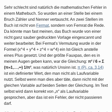
Sehr schlecht sind natürlich die mathematischen Fehler in
einem Mathebuch. So wurden an einer Stelle bei einem
Bruch Zähler und Nenner vertauscht. An zwei Stellen im
Buch ist nicht von
Fermat
, sondern von Fernrat die Rede.
Da könnte man fast meinen, das Buch wurde von einer
nicht ganz sauber gedruckten Vorlage eingescannt und
weiter bearbeitet. Bei Fermat's Vermutung wurde in der
Formel (x^4 + y^4 + z^4 = w^4) ein Ist-Gleich anstelle
eines Plus gesetzt. Und der größte Fauxpas, den es in
meinen Augen geben kann, war die Gleichung:
π² / 6 = Σ
(π=1,…,∞) 1/π²
, was natürlich Unsinn ist.
π (Pi, ca. 3,14)
ist ein definierter Wert, den man nicht als Laufvariable
nutzt. Selbst wenn man dies aber täte, dann nicht mit der
gleichen Variable auf beiden Seiten der Gleichung. Im Text
selbst wird dann korrekt von „n“ als Laufvariable
gesprochen, aber das ist ein Fehler, der nicht passieren
darf.