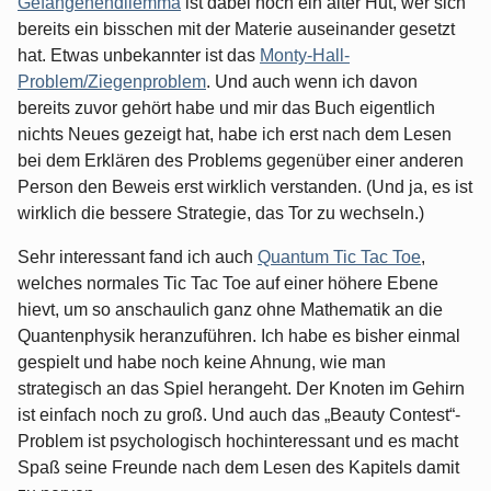
Gefangenendilemma
ist dabei noch ein alter Hut, wer sich
bereits ein bisschen mit der Materie auseinander gesetzt
hat. Etwas unbekannter ist das
Monty-Hall-
Problem/Ziegenproblem
. Und auch wenn ich davon
bereits zuvor gehört habe und mir das Buch eigentlich
nichts Neues gezeigt hat, habe ich erst nach dem Lesen
bei dem Erklären des Problems gegenüber einer anderen
Person den Beweis erst wirklich verstanden. (Und ja, es ist
wirklich die bessere Strategie, das Tor zu wechseln.)
Sehr interessant fand ich auch
Quantum Tic Tac Toe
,
welches normales Tic Tac Toe auf einer höhere Ebene
hievt, um so anschaulich ganz ohne Mathematik an die
Quantenphysik heranzuführen. Ich habe es bisher einmal
gespielt und habe noch keine Ahnung, wie man
strategisch an das Spiel herangeht. Der Knoten im Gehirn
ist einfach noch zu groß. Und auch das „Beauty Contest“-
Problem ist psychologisch hochinteressant und es macht
Spaß seine Freunde nach dem Lesen des Kapitels damit