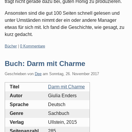
trägt nicht gerade dazu bei, guten Honig zu produzieren.
Ansonsten sind die gut 100 Seiten schnell gelesen und
unter Umständen nimmt der ein oder andere Manager
etwas für sich mit. Ich fand die Geschichte, wie gesagt, zu
kurz gedacht.
Kategorien:
Bücher
|
0 Kommentare
Buch: Darm mit Charme
Geschrieben von
Dee
am
Sonntag, 26. November 2017
Titel
Darm mit Charme
Autor
Giulia Enders
Sprache
Deutsch
Genre
Sachbuch
Verlag
Ullstein, 2015
Seitenanzahl
285