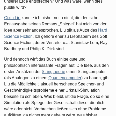
unserer Erde entsprechen? Und was wäre, wenn dies
publik wird?
Cixin Liu
kannte ich bisher noch nicht, die deutsche
Erstausgabe seines Romans „Spiegel“ hat mich von der
Idee aber sehr angesprochen. Liu gilt als Autor des
Hard
Science Fiction
. Ich gehöre eher zu Liebhabern des Soft
Science Fiction, deren Vertreter u.a. Stanislaw Lem, Ray
Bradbury und Philip K. Dick sind.
Und dennoch wirft das Buch einige gute und
philosophisch interessante Fragen auf. Die Idee, aus den
ersten Ansätzen der
Stringtheorie
einen Stringcomputer
(als Analogon zu einem
Quantencomputer
) zu bauen, gibt
Liu die Möglichkeit, aktuell herrschende Speicher- und
Geschwindigkeitsprobleme einer Urknall-Simulation
beiseite zu schieben. Was bleibt, ist die Frage, ob so eine
Simulation als Spiegel der Gesellschaft dieser dienlich
wäre oder nicht. Verbrechen ließen sich ohne Probleme
aufklären, da nichts mehr geheim wäre, was bisher