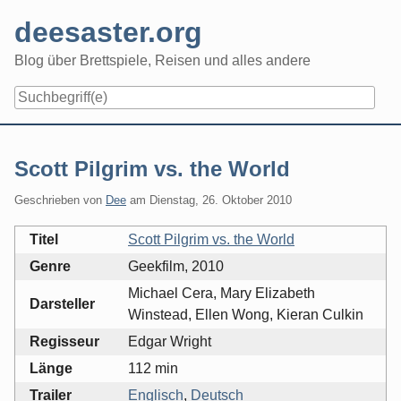
Skip
deesaster.org
to
content
Blog über Brettspiele, Reisen und alles andere
Scott Pilgrim vs. the World
Geschrieben von
Dee
am
Dienstag, 26. Oktober 2010
Titel
Scott Pilgrim vs. the World
Genre
Geekfilm, 2010
Michael Cera, Mary Elizabeth
Darsteller
Winstead, Ellen Wong, Kieran Culkin
Regisseur
Edgar Wright
Länge
112 min
Trailer
Englisch
,
Deutsch