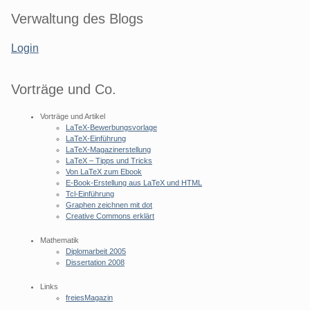
Seitenleiste
Verwaltung des Blogs
Login
Vorträge und Co.
Vorträge und Artikel
LaTeX-Bewerbungsvorlage
LaTeX-Einführung
LaTeX-Magazinerstellung
LaTeX – Tipps und Tricks
Von LaTeX zum Ebook
E-Book-Erstellung aus LaTeX und HTML
Tcl-Einführung
Graphen zeichnen mit dot
Creative Commons erklärt
Mathematik
Diplomarbeit 2005
Dissertation 2008
Links
freiesMagazin