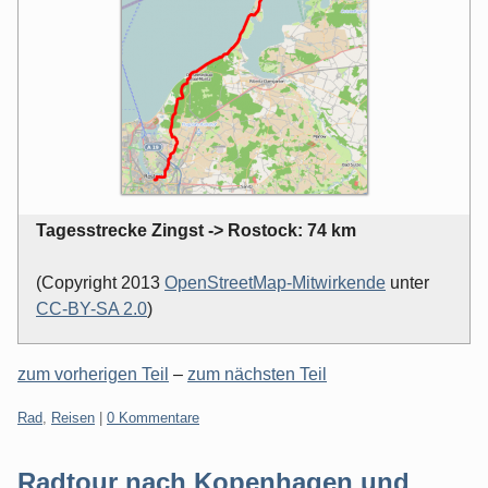
Tagesstrecke Zingst -> Rostock: 74 km
(Copyright 2013
OpenStreetMap-Mitwirkende
unter
CC-BY-SA 2.0
)
zum vorherigen Teil
–
zum nächsten Teil
Kategorien:
Rad
,
Reisen
|
0 Kommentare
Radtour nach Kopenhagen und