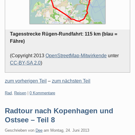
Tagesstrecke Rügen-Rundfahrt: 115 km (blau =
Fähre)
(Copyright 2013
OpenStreetMap-Mitwirkende
unter
CC-BY-SA 2.0
)
zum vorherigen Teil
–
zum nächsten Teil
Kategorien:
Rad
,
Reisen
|
0 Kommentare
Radtour nach Kopenhagen und
Ostsee – Teil 8
Geschrieben von
Dee
am
Montag, 24. Juni 2013