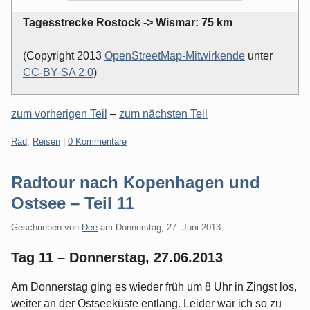
Tagesstrecke Rostock -> Wismar: 75 km
(Copyright 2013
OpenStreetMap-Mitwirkende
unter
CC-BY-SA 2.0
)
zum vorherigen Teil
–
zum nächsten Teil
Kategorien:
Rad
,
Reisen
|
0 Kommentare
Radtour nach Kopenhagen und
Ostsee – Teil 11
Geschrieben von
Dee
am
Donnerstag, 27. Juni 2013
Tag 11 – Donnerstag, 27.06.2013
Am Donnerstag ging es wieder früh um 8 Uhr in Zingst los,
weiter an der Ostseeküste entlang. Leider war ich so zu