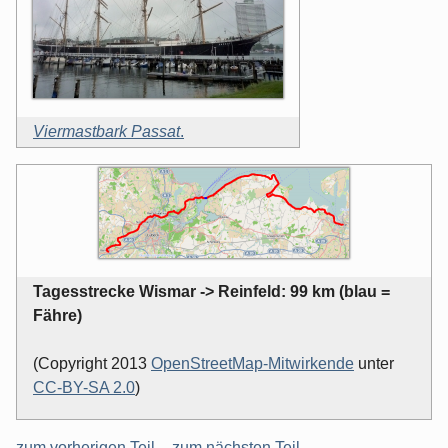
Viermastbark Passat
.
Tagesstrecke Wismar -> Reinfeld: 99 km (blau =
Fähre)
(Copyright 2013
OpenStreetMap-Mitwirkende
unter
CC-BY-SA 2.0
)
zum vorherigen Teil
–
zum nächsten Teil