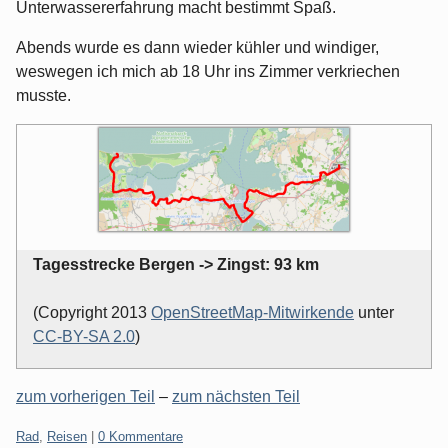
Unterwassererfahrung macht bestimmt Spaß.
Abends wurde es dann wieder kühler und windiger,
weswegen ich mich ab 18 Uhr ins Zimmer verkriechen
musste.
Tagesstrecke Bergen -> Zingst: 93 km
(Copyright 2013
OpenStreetMap-Mitwirkende
unter
CC-BY-SA 2.0
)
zum vorherigen Teil
–
zum nächsten Teil
Kategorien:
Rad
,
Reisen
|
0 Kommentare