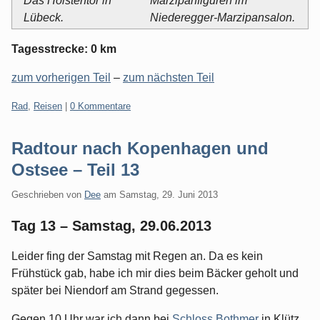
Das Holstentor in
Marzipanfiguren im
Lübeck.
Niederegger-Marzipansalon.
Tagesstrecke: 0 km
zum vorherigen Teil
–
zum nächsten Teil
Kategorien:
Rad
,
Reisen
|
0 Kommentare
Radtour nach Kopenhagen und
Ostsee – Teil 13
Geschrieben von
Dee
am
Samstag, 29. Juni 2013
Tag 13 – Samstag, 29.06.2013
Leider fing der Samstag mit Regen an. Da es kein
Frühstück gab, habe ich mir dies beim Bäcker geholt und
später bei Niendorf am Strand gegessen.
Gegen 10 Uhr war ich dann bei
Schloss Bothmer
in Klütz,