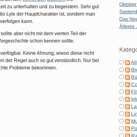
Oktober
eit zu unterhalten und zu begeistern. Sehr gut
Septemb
tio Lyle der Hauptcharakter ist, sondern man
Das Neu
verfolgen kann.
Älteres .
llte aber nicht mit dem vierten Teil der
orgeschichte schon kennen sollte.
Katego
t verfügbar. Keine Ahnung, wieso diese nicht
in der Regel auch so gut verständlich. Nur bei
Al
eichte Probleme bekommen.
Br
Bü
Co
Fi
In
La
Li
Mu
Po
Ra