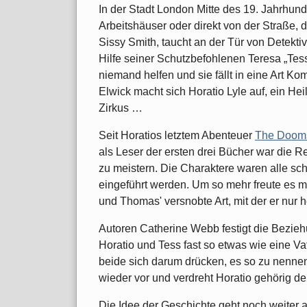
In der Stadt London Mitte des 19. Jahrhun
Arbeitshäuser oder direkt von der Straße, 
Sissy Smith, taucht an der Tür von Detekti
Hilfe seiner Schutzbefohlenen Teresa „Tes
niemand helfen und sie fällt in eine Art 
Elwick macht sich Horatio Lyle auf, ein Hei
Zirkus …
Seit Horatios letztem Abenteuer
The Doom
als Leser der ersten drei Bücher war die Re
zu meistern. Die Charaktere waren alle sc
eingeführt werden. Um so mehr freute es m
und Thomas' versnobte Art, mit der er nur he
Autoren Catherine Webb festigt die Bezi
Horatio und Tess fast so etwas wie eine V
beide sich darum drücken, es so zu nenne
wieder vor und verdreht Horatio gehörig de
Die Idee der Geschichte geht noch weiter 