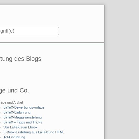
iste
tung des Blogs
ge und Co.
räge und Artikel
LaTeX-Bewerbungsvorlage
LaTeX-Einführung
LaTeX-Magazinerstellung
LaTeX – Tipps und Tricks
Von LaTeX zum Ebook
E-Book-Erstellung aus LaTeX und HTML
Tcl-Einführung