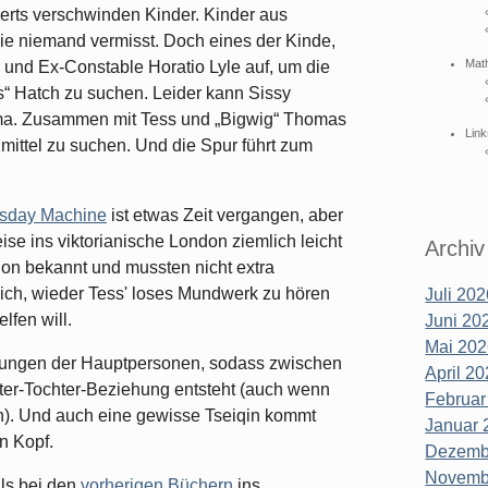
derts verschwinden Kinder. Kinder aus
die niemand vermisst. Doch eines der Kinde,
Mat
v und Ex-Constable Horatio Lyle auf, um die
s“ Hatch zu suchen. Leider kann Sissy
Koma. Zusammen mit Tess und „Bigwig“ Thomas
Link
lmittel zu suchen. Und die Spur führt zum
sday Machine
ist etwas Zeit vergangen, aber
ise ins viktorianische London ziemlich leicht
Archiv
hon bekannt und mussten nicht extra
ich, wieder Tess' loses Mundwerk zu hören
Juli 202
lfen will.
Juni 202
Mai 202
ehungen der Hauptpersonen, sodass zwischen
April 20
ater-Tochter-Beziehung entsteht (auch wenn
Februar
n). Und auch eine gewisse Tseiqin kommt
Januar 
n Kopf.
Dezembe
Novembe
als bei den
vorherigen
Büchern
ins