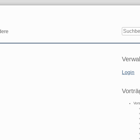
dere
Seitenle
Verwal
Login
Vorträ
Vort