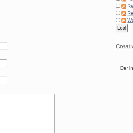
Re
Re
Wo
Creat
Der In