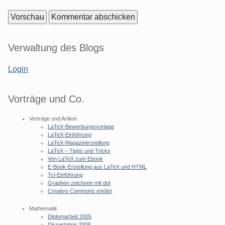
Seitenleiste
Verwaltung des Blogs
Login
Vorträge und Co.
Vorträge und Artikel
LaTeX-Bewerbungsvorlage
LaTeX-Einführung
LaTeX-Magazinerstellung
LaTeX – Tipps und Tricks
Von LaTeX zum Ebook
E-Book-Erstellung aus LaTeX und HTML
Tcl-Einführung
Graphen zeichnen mit dot
Creative Commons erklärt
Mathematik
Diplomarbeit 2005
Dissertation 2008