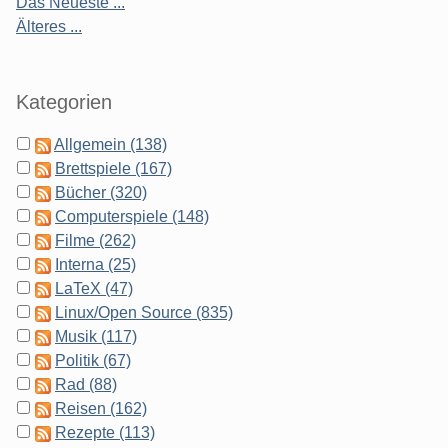
Das Neueste ...
Älteres ...
Kategorien
Allgemein (138)
Brettspiele (167)
Bücher (320)
Computerspiele (148)
Filme (262)
Interna (25)
LaTeX (47)
Linux/Open Source (835)
Musik (117)
Politik (67)
Rad (88)
Reisen (162)
Rezepte (113)