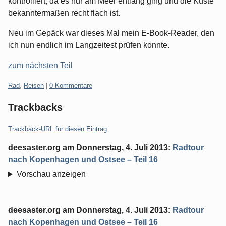
kontrolliert, da es nur am Meer entlang ging und die Küste
bekanntermaßen recht flach ist.
Neu im Gepäck war dieses Mal mein E-Book-Reader, den
ich nun endlich im Langzeitest prüfen konnte.
zum nächsten Teil
Kategorien:
Rad
,
Reisen
|
0 Kommentare
Trackbacks
Trackback-URL für diesen Eintrag
deesaster.org
am
Donnerstag, 4. Juli 2013
:
Radtour
nach Kopenhagen und Ostsee – Teil 16
Vorschau anzeigen
deesaster.org
am
Donnerstag, 4. Juli 2013
:
Radtour
nach Kopenhagen und Ostsee – Teil 16