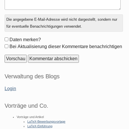
Antwort
Die angegebene E-Mail-Adresse wird nicht dargestellt, sondern nur
zu
für eventuelle Benachrichtigungen verwendet.
Formular-
Daten merken?
Optionen
Bei Aktualisierung dieser Kommentare benachrichtigen
Seitenleiste
Verwaltung des Blogs
Login
Vorträge und Co.
Vorträge und Artikel
LaTeX-Bewerbungsvorlage
LaTeX-Einführung