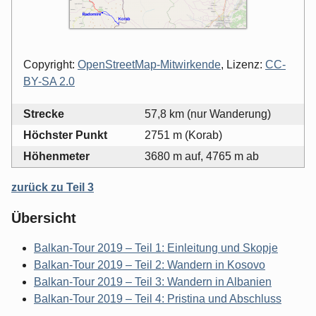
Copyright:
OpenStreetMap-Mitwirkende
, Lizenz:
CC-
BY-SA 2.0
Strecke
57,8 km (nur Wanderung)
Höchster Punkt
2751 m (Korab)
Höhenmeter
3680 m auf, 4765 m ab
zurück zu Teil 3
Übersicht
Balkan-Tour 2019 – Teil 1: Einleitung und Skopje
Balkan-Tour 2019 – Teil 2: Wandern in Kosovo
Balkan-Tour 2019 – Teil 3: Wandern in Albanien
Balkan-Tour 2019 – Teil 4: Pristina und Abschluss