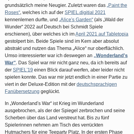
grundsätzlich meine Neugier. Zuletzt waren das
„Paint the
Roses“
, welches ich auf der
SPIEL.digitial 2021
kennenlernen durfte, und
„Alice's Garden“
(als „Wald der
Wunder“ 2022 auf Deutsch bei Schmidt Spiele
erschienen), über welches ich im
April 2021 auf Tabletopia
gestolpert bin. Beide Spiele sind im Kern aber absolut
abstrakt und nutzen das Thema „Alice“ nur oberflächlich.
Umso interessierter war ich deswegen an
„Wonderland's
War“
. Das Spiel war mir nicht ganz neu, da ich bereits auf
der
SPIEL'19
einen Blick darauf werfen, aber leider nicht
spielen konnte. Das war mir jetzt endlich in einer Partie zu
viert in der Deluxe-Edition mit der
deutschsprachigen
Fanübersetzung
geglückt.
In „Wonderland's War“ ist Krieg im Wunderland
ausgebrochen, als der der Spiegel zerbrochen und seine
Scherben über das Land verstreut hat. Bis zu fünf
Spielerinnen nehmen am Tisch des verrückten
Hutmachers für eine Teeparty Platz. In der ersten Phase