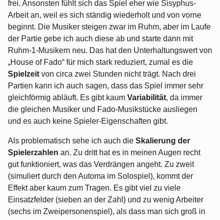
frei. Ansonsten fühlt sich das Spiel eher wie Sisyphus-
Arbeit an, weil es sich ständig wiederholt und von vorne
beginnt. Die Musiker steigen zwar im Ruhm, aber im Laufe
der Partie gebe ich auch diese ab und starte dann mit
Ruhm-1-Musikern neu. Das hat den Unterhaltungswert von
„House of Fado“ für mich stark reduziert, zumal es die
Spielzeit
von circa zwei Stunden nicht trägt. Nach drei
Partien kann ich auch sagen, dass das Spiel immer sehr
gleichförmig abläuft. Es gibt kaum
Variabilität
, da immer
die gleichen Musiker und Fado-Musikstücke ausliegen
und es auch keine Spieler-Eigenschaften gibt.
Als problematisch sehe ich auch die
Skalierung der
Spielerzahlen
an. Zu dritt hat es in meinen Augen recht
gut funktioniert, was das Verdrängen angeht. Zu zweit
(simuliert durch den Automa im Solospiel), kommt der
Effekt aber kaum zum Tragen. Es gibt viel zu viele
Einsatzfelder (sieben an der Zahl) und zu wenig Arbeiter
(sechs im Zweipersonenspiel), als dass man sich groß in