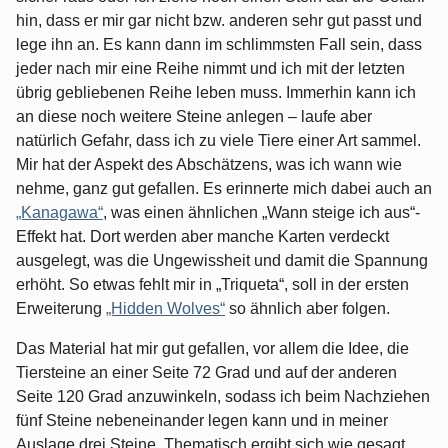
hin, dass er mir gar nicht bzw. anderen sehr gut passt und
lege ihn an. Es kann dann im schlimmsten Fall sein, dass
jeder nach mir eine Reihe nimmt und ich mit der letzten
übrig gebliebenen Reihe leben muss. Immerhin kann ich
an diese noch weitere Steine anlegen – laufe aber
natürlich Gefahr, dass ich zu viele Tiere einer Art sammel.
Mir hat der Aspekt des Abschätzens, was ich wann wie
nehme, ganz gut gefallen. Es erinnerte mich dabei auch an
„Kanagawa“
, was einen ähnlichen „Wann steige ich aus“-
Effekt hat. Dort werden aber manche Karten verdeckt
ausgelegt, was die Ungewissheit und damit die Spannung
erhöht. So etwas fehlt mir in „Triqueta“, soll in der ersten
Erweiterung
„Hidden Wolves“
so ähnlich aber folgen.
Das Material hat mir gut gefallen, vor allem die Idee, die
Tiersteine an einer Seite 72 Grad und auf der anderen
Seite 120 Grad anzuwinkeln, sodass ich beim Nachziehen
fünf Steine nebeneinander legen kann und in meiner
Auslage drei Steine. Thematisch ergibt sich wie gesagt