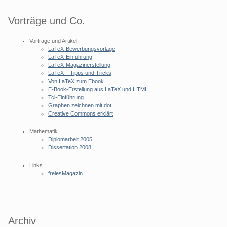
Vorträge und Co.
Vorträge und Artikel
LaTeX-Bewerbungsvorlage
LaTeX-Einführung
LaTeX-Magazinerstellung
LaTeX – Tipps und Tricks
Von LaTeX zum Ebook
E-Book-Erstellung aus LaTeX und HTML
Tcl-Einführung
Graphen zeichnen mit dot
Creative Commons erklärt
Mathematik
Diplomarbeit 2005
Dissertation 2008
Links
freiesMagazin
Archiv