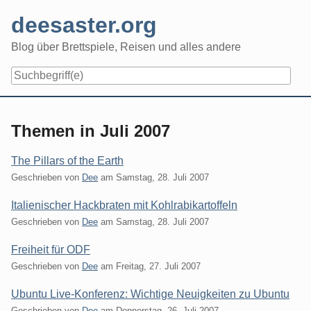
Skip
deesaster.org
to
content
Blog über Brettspiele, Reisen und alles andere
Themen in Juli 2007
The Pillars of the Earth
Geschrieben von
Dee
am
Samstag, 28. Juli 2007
Italienischer Hackbraten mit Kohlrabikartoffeln
Geschrieben von
Dee
am
Samstag, 28. Juli 2007
Freiheit für ODF
Geschrieben von
Dee
am
Freitag, 27. Juli 2007
Ubuntu Live-Konferenz: Wichtige Neuigkeiten zu Ubuntu
Geschrieben von
Dee
am
Donnerstag, 26. Juli 2007