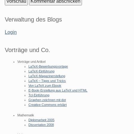
Seitenleiste
Verwaltung des Blogs
Login
Vorträge und Co.
Vorträge und Artikel
LaTeX-Bewerbungsvorlage
LaTeX-Einführung
LaTeX-Magazinerstellung
LaTeX – Tipps und Tricks
Von LaTeX zum Ebook
E-Book-Erstellung aus LaTeX und HTML
Tcl-Einführung
Graphen zeichnen mit dot
Creative Commons erklärt
Mathematik
Diplomarbeit 2005
Dissertation 2008