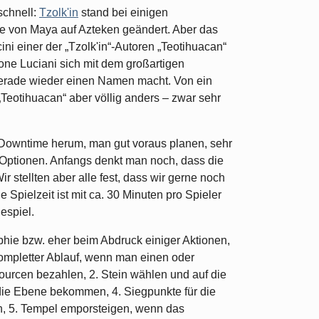
schnell:
Tzolk'in
stand bei einigen
de von Maya auf Azteken geändert. Aber das
cini einer der „Tzolk'in“-Autoren „Teotihuacan“
mone Luciani sich mit dem großartigen
gerade wieder einen Namen macht. Von ein
„Teotihuacan“ aber völlig anders – zwar sehr
Downtime herum, man gut voraus planen, sehr
e Optionen. Anfangs denkt man noch, dass die
ir stellten aber alle fest, dass wir gerne noch
e Spielzeit ist mit ca. 30 Minuten pro Spieler
espiel.
aphie bzw. eher beim Abdruck einiger Aktionen,
kompletter Ablauf, wenn man einen oder
urcen bezahlen, 2. Stein wählen und auf die
die Ebene bekommen, 4. Siegpunkte für die
 5. Tempel emporsteigen, wenn das