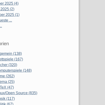
r 2025 (4)
 2025 (2)
er 2025 (1)
este ...
..
rien
lgemein (138)
ettspiele (167)
cher (320)
mputerspiele (148)
lme (262)
terna (25)
TeX (47)
nux/Open Source (835)
sik (117)
litik (67)