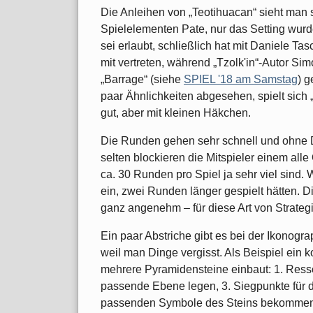
Die Anleihen von „Teotihuacan“ sieht man 
Spielelementen Pate, nur das Setting wur
sei erlaubt, schließlich hat mit Daniele Tas
mit vertreten, während „Tzolk'in“-Autor Si
„Barrage“ (siehe
SPIEL '18 am Samstag
) 
paar Ähnlichkeiten abgesehen, spielt sich 
gut, aber mit kleinen Häkchen.
Die Runden gehen sehr schnell und ohne 
selten blockieren die Mitspieler einem all
ca. 30 Runden pro Spiel ja sehr viel sind. W
ein, zwei Runden länger gespielt hätten. Di
ganz angenehm – für diese Art von Strategi
Ein paar Abstriche gibt es bei der Ikonogr
weil man Dinge vergisst. Als Beispiel ein 
mehrere Pyramidensteine einbaut: 1. Resso
passende Ebene legen, 3. Siegpunkte für 
passenden Symbole des Steins bekommen,