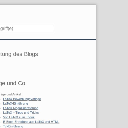
iste
tung des Blogs
ge und Co.
räge und Artikel
LaTeX-Bewerbungsvorlage
LaTeX-Einführung
LaTeX-Magazinerstellung
LaTeX – Tipps und Tricks
Von LaTeX zum Ebook
E-Book-Erstellung aus LaTeX und HTML
Tcl-Einführung