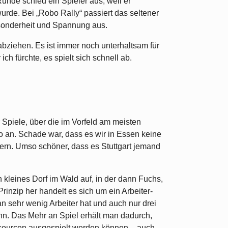
 Runde schied ein Spieler aus, weil er
rde. Bei „Robo Rally“ passiert das seltener
sonderheit und Spannung aus.
abziehen. Es ist immer noch unterhaltsam für
ich fürchte, es spielt sich schnell ab.
Spiele, über die im Vorfeld am meisten
so an. Schade war, dass es wir in Essen keine
tern. Umso schöner, dass es Stuttgart jemand
in kleines Dorf im Wald auf, in der dann Fuchs,
nzip her handelt es sich um ein Arbeiter-
an sehr wenig Arbeiter hat und auch nur drei
nn. Das Mehr an Spiel erhält man dadurch,
sourcen ausgespielt werden können – auch