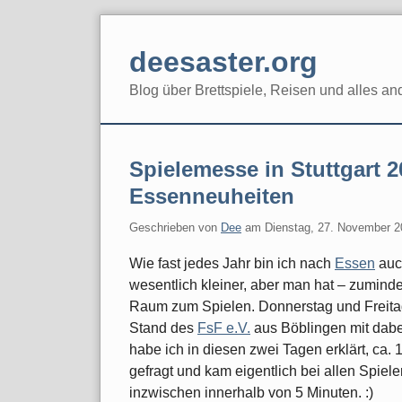
Skip
to
deesaster.org
content
Blog über Brettspiele, Reisen und alles an
Spielemesse in Stuttgart 
Essenneuheiten
Geschrieben von
Dee
am
Dienstag, 27. November 2
Wie fast jedes Jahr bin ich nach
Essen
auch
wesentlich kleiner, aber man hat – zumind
Raum zum Spielen. Donnerstag und Freitag
Stand des
FsF e.V.
aus Böblingen mit dabei
habe ich in diesen zwei Tagen erklärt, ca.
gefragt und kam eigentlich bei allen Spiel
inzwischen innerhalb von 5 Minuten. :)