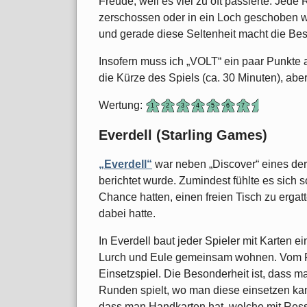
Freude, weil es viel zu oft passierte. Jede
zerschossen oder in ein Loch geschoben wu
und gerade diese Seltenheit macht die Be
Insofern muss ich „VOLT“ ein paar Punkte 
die Kürze des Spiels (ca. 30 Minuten), aber 
Wertung:
Everdell (Starling Games)
„Everdell“
war neben „Discover“ eines der 
berichtet wurde. Zumindest fühlte es sich 
Chance hatten, einen freien Tisch zu ergat
dabei hatte.
In Everdell baut jeder Spieler mit Karten e
Lurch und Eule gemeinsam wohnen. Vom Pri
Einsetzspiel. Die Besonderheit ist, dass m
Runden spielt, wo man diese einsetzen ka
dass man Handkarten hat, welche mit Res