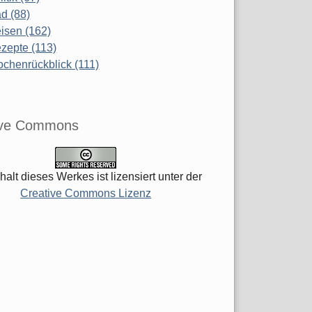
d (88)
isen (162)
zepte (113)
chenrückblick (111)
ive Commons
halt dieses Werkes ist lizensiert unter der
Creative Commons Lizenz