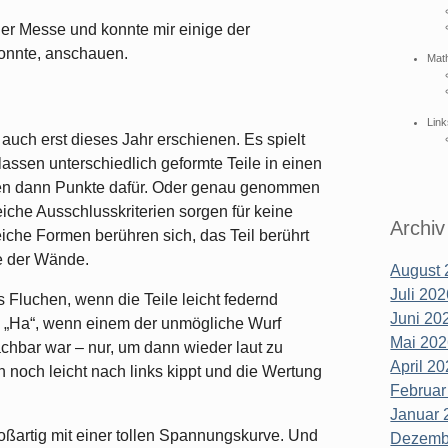
der Messe und konnte mir einige der
konnte, anschauen.
Mat
Link
 auch erst dieses Jahr erschienen. Es spielt
 lassen unterschiedlich geformte Teile in einen
men dann Punkte dafür. Oder genau genommen
che Ausschlusskriterien sorgen für keine
Archiv
iche Formen berühren sich, das Teil berührt
ne der Wände.
August 
Juli 202
es Fluchen, wenn die Teile leicht federnd
Juni 202
 „Ha“, wenn einem der unmögliche Wurf
Mai 202
achbar war – nur, um dann wieder laut zu
April 20
h noch leicht nach links kippt und die Wertung
Februar
Januar 
roßartig mit einer tollen Spannungskurve. Und
Dezembe