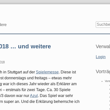
dere
Seitenle
2018 … und weitere
Verwal
Login
018
Vorträ
 in Stuttgart auf der
Spielemesse
. Diese ist
est donnerstags und freitags – etwas mehr
Vort
 war ich dieses Jahr wieder als Erklärer am
 – erstmals für zwei Tage. Ca. 30 Spiele
 1/3 davon war nur
Azul
. Das Spiel war sehr
ern super an. Und die Erklärung beherrsche ich