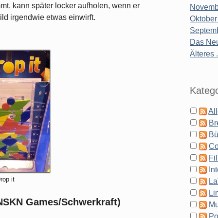
t, kann später locker aufholen, wenn er
Novembe
ild irgendwie etwas einwirft.
Oktober
Septemb
Das Neu
Älteres .
Katego
Al
Br
Bü
Co
Fi
In
rop it
La
Li
 (NSKN Games/Schwerkraft)
Mu
Po