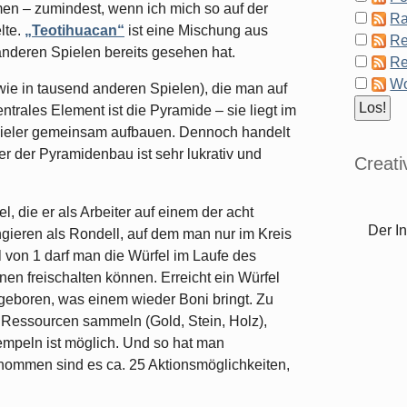
n – zumindest, wenn ich mich so auf der
Ra
lte.
„Teotihuacan“
ist eine Mischung aus
Re
nderen Spielen bereits gesehen hat.
Re
Wo
(wie in tausend anderen Spielen), die man auf
entrales Element ist die Pyramide – sie liegt im
Spieler gemeinsam aufbauen. Dennoch handelt
er der Pyramidenbau ist sehr lukrativ und
Creat
el, die er als Arbeiter auf einem der acht
Der In
ungieren als Rondell, auf dem man nur im Kreis
 von 1 darf man die Würfel im Laufe des
nen freischalten können. Erreicht ein Würfel
eu geboren, was einem wieder Boni bringt. Zu
 Ressourcen sammeln (Gold, Stein, Holz),
Tempeln ist möglich. Und so hat man
nommen sind es ca. 25 Aktionsmöglichkeiten,